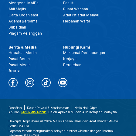
Mengenai MAIPs
Fasiliti
Ahli Majlis
Pusat Warisan
Carta Organisasi
Adat Istiadat Melayu
Agensi Bersama
Hebahan Warta
Subsidiari
Piagam Pelanggan
Berita & Media
Hubungi Kami
Hebahan Media
Maklumat Perhubungan
Pusat Berita
Kerjaya
Pusat Media
Perolehan
Acara
Penafian
Dasar Privasi & Keselamatan
Notis Hak Cipta
Aplikasi
MyHRMIS Mobile
: Galeri Aplikasi Mudah Alih Kerajaan Malaysia
Hakcipta Terpelihara © 2024 Majlis Agama Islam dan Adat Istiadat Melayu
Perlis (MAIPs).
Paparan terbaik mengunakan pelayar internet Chrome dengan resolusi
minimum 1366x768.