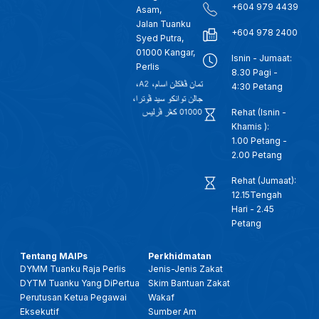
+604 979 4439
Asam,
Jalan Tuanku
+604 978 2400
Syed Putra,
01000 Kangar,
Isnin - Jumaat:
Perlis
8.30 Pagi -
4:30 Petang
Rehat (Isnin -
Khamis ):
1.00 Petang -
2.00 Petang
Rehat (Jumaat):
12.15Tengah
Hari - 2.45
Petang
Tentang MAIPs
Perkhidmatan
DYMM Tuanku Raja Perlis
Jenis-Jenis Zakat
DYTM Tuanku Yang DiPertua
Skim Bantuan Zakat
Perutusan Ketua Pegawai
Wakaf
Eksekutif
Sumber Am