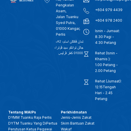
Pengkalan
+604 979 4439
Asam,
Jalan Tuanku
+604 978 2400
Syed Putra,
01000 Kangar,
Isnin - Jumaat:
Perlis
8.30 Pagi -
4:30 Petang
Rehat (Isnin -
Khamis ):
1.00 Petang -
2.00 Petang
Rehat (Jumaat):
12.15Tengah
Hari - 2.45
Petang
Tentang MAIPs
Perkhidmatan
DYMM Tuanku Raja Perlis
Jenis-Jenis Zakat
DYTM Tuanku Yang DiPertua
Skim Bantuan Zakat
Perutusan Ketua Pegawai
Wakaf