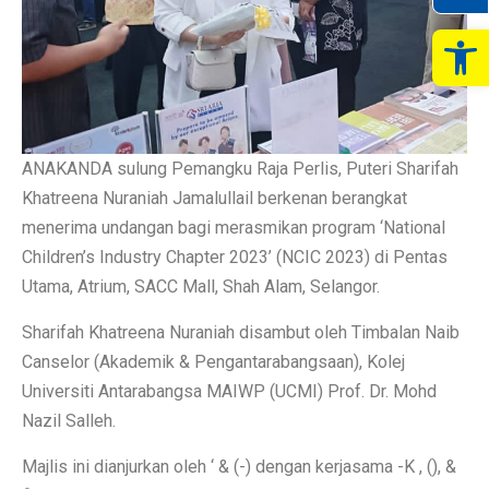
Op
ANAKANDA sulung Pemangku Raja Perlis, Puteri Sharifah
Khatreena Nuraniah Jamalullail berkenan berangkat
menerima undangan bagi merasmikan program ‘National
Children’s Industry Chapter 2023’ (NCIC 2023) di Pentas
Utama, Atrium, SACC Mall, Shah Alam, Selangor.
Sharifah Khatreena Nuraniah disambut oleh Timbalan Naib
Canselor (Akademik & Pengantarabangsaan), Kolej
Universiti Antarabangsa MAIWP (UCMI) Prof. Dr. Mohd
Nazil Salleh.
Majlis ini dianjurkan oleh ‘ & (-) dengan kerjasama -K , (), &