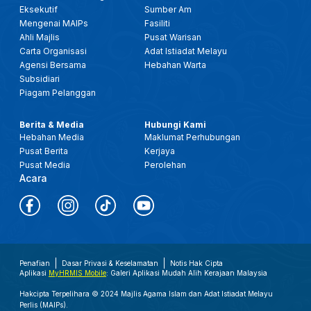
Eksekutif
Sumber Am
Mengenai MAIPs
Fasiliti
Ahli Majlis
Pusat Warisan
Carta Organisasi
Adat Istiadat Melayu
Agensi Bersama
Hebahan Warta
Subsidiari
Piagam Pelanggan
Berita & Media
Hubungi Kami
Hebahan Media
Maklumat Perhubungan
Pusat Berita
Kerjaya
Pusat Media
Perolehan
Acara
Penafian
Dasar Privasi & Keselamatan
Notis Hak Cipta
Aplikasi
MyHRMIS Mobile
: Galeri Aplikasi Mudah Alih Kerajaan Malaysia
Hakcipta Terpelihara © 2024 Majlis Agama Islam dan Adat Istiadat Melayu
Perlis (MAIPs).