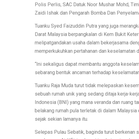
Polis Perlis, SAC Datuk Noor Mushar Mohd, Ti
Zaidi Ishak dan Pengarah Bomba Dan Penyelamat
Tuanku Syed Faizuddin Putra yang juga merangk
Darat Malaysia berpangkalan di Kem Bukit Kete
melipatgandakan usaha dalam bekerjasama dengan
memperkukuhkan pertahanan dan keselamatan di
“Ini sekaligus dapat membantu anggota kesela
sebarang bentuk ancaman terhadap keselamatan ne
Tuanku Raja Muda turut tidak melepaskan kesem
sebuah rumah unik yang sedang ditaja kerja-kerj
Indonesia (BNI) yang mana veranda dan ruang ta
belakang rumah pula terletak di dalam Malaysi
sejak sekian lamanya itu.
Selepas Pulau Sebatik, baginda turut berkenan 