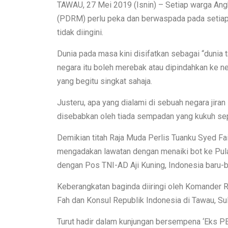
TAWAU, 27 Mei 2019 (Isnin) – Setiap warga Angk
(PDRM) perlu peka dan berwaspada pada setiap 
tidak diingini.
Dunia pada masa kini disifatkan sebagai “dunia
negara itu boleh merebak atau dipindahkan ke ne
yang begitu singkat sahaja.
Justeru, apa yang dialami di sebuah negara jiran 
disebabkan oleh tiada sempadan yang kukuh se
Demikian titah Raja Muda Perlis Tuanku Syed Fai
mengadakan lawatan dengan menaiki bot ke Pu
dengan Pos TNI-AD Aji Kuning, Indonesia baru-ba
Keberangkatan baginda diiringi oleh Komander R
Fah dan Konsul Republik Indonesia di Tawau, Suli
Turut hadir dalam kunjungan bersempena ‘Eks PER