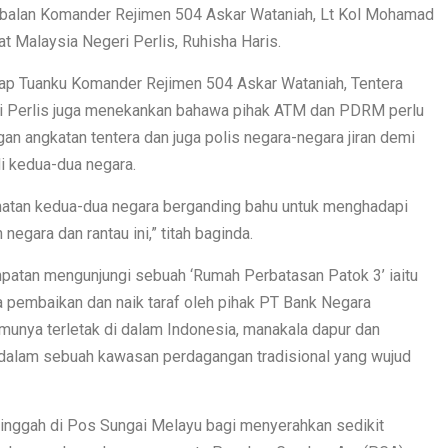
mbalan Komander Rejimen 504 Askar Wataniah, Lt Kol Mohamad
 Malaysia Negeri Perlis, Ruhisha Haris.
ap Tuanku Komander Rejimen 504 Askar Wataniah, Tentera
ri Perlis juga menekankan bahawa pihak ATM dan PDRM perlu
 angkatan tentera dan juga polis negara-negara jiran demi
 kedua-dua negara.
matan kedua-dua negara berganding bahu untuk menghadapi
gara dan rantau ini,” titah baginda.
patan mengunjungi sebuah ‘Rumah Perbatasan Patok 3’ iaitu
a pembaikan dan naik taraf oleh pihak PT Bank Negara
munya terletak di dalam Indonesia, manakala dapur dan
a dalam sebuah kawasan perdagangan tradisional yang wujud
singgah di Pos Sungai Melayu bagi menyerahkan sedikit