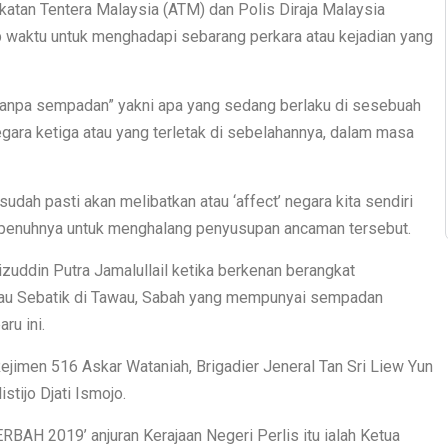
atan Tentera Malaysia (ATM) dan Polis Diraja Malaysia
waktu untuk menghadapi sebarang perkara atau kejadian yang
 tanpa sempadan” yakni apa yang sedang berlaku di sesebuah
gara ketiga atau yang terletak di sebelahannya, dalam masa
sudah pasti akan melibatkan atau ‘affect’ negara kita sendiri
penuhnya untuk menghalang penyusupan ancaman tersebut.
zuddin Putra Jamalullail ketika berkenan berangkat
lau Sebatik di Tawau, Sabah yang mempunyai sempadan
ru ini.
ejimen 516 Askar Wataniah, Brigadier Jeneral Tan Sri Liew Yun
stijo Djati Ismojo.
BAH 2019’ anjuran Kerajaan Negeri Perlis itu ialah Ketua