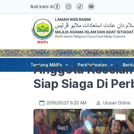
Ikuti kami di:
Utama
Pusat Media
Anggota Keselamatan Pe
Anggota Keselam
Tentang MAIPs
Perkhidmatan
Berit
Siap Siaga Di Pe
2019/05/27 8:20 AM
Utusan Online