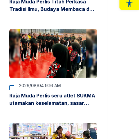
Raja Muda Perlis Titah Perkasa
Op
Tradisi Ilmu, Budaya Membaca dan
Penyelidikan
2026/08/04 9:16 AM
Raja Muda Perlis seru atlet SUKMA
utamakan keselamatan, sasar
pentas antarabangsa