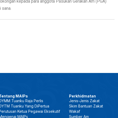
n sokongan kepada para anggota Pasukan Gerakan Am (PGA)
 sana.
Tentang MAIPs
Perkhidmatan
DYMM Tuanku Raja Perlis
Jenis-Jenis Zakat
DYTM Tuanku Yang DiPertua
Skim Bantuan Zakat
Perutusan Ketua Pegawai Eksekutif
Wakaf
Mengenai MAIPs
Sumber Am