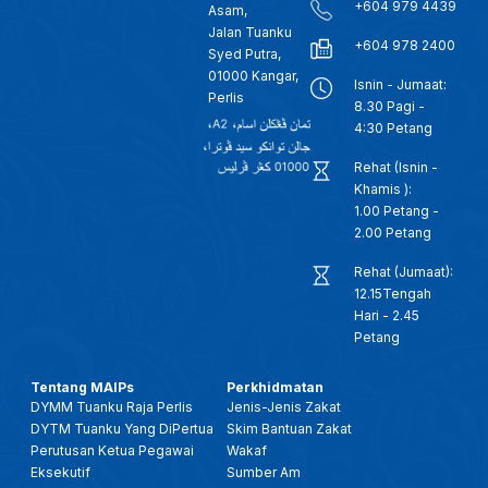
+604 979 4439
Asam,
Jalan Tuanku
+604 978 2400
Syed Putra,
01000 Kangar,
Isnin - Jumaat:
Perlis
8.30 Pagi -
4:30 Petang
Rehat (Isnin -
Khamis ):
1.00 Petang -
2.00 Petang
Rehat (Jumaat):
12.15Tengah
Hari - 2.45
Petang
Tentang MAIPs
Perkhidmatan
DYMM Tuanku Raja Perlis
Jenis-Jenis Zakat
DYTM Tuanku Yang DiPertua
Skim Bantuan Zakat
Perutusan Ketua Pegawai
Wakaf
Eksekutif
Sumber Am