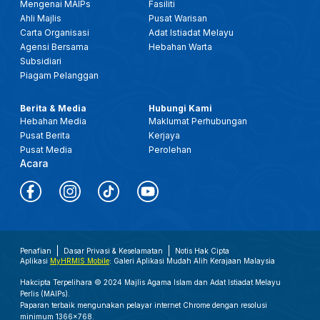
Mengenai MAIPs
Fasiliti
Ahli Majlis
Pusat Warisan
Carta Organisasi
Adat Istiadat Melayu
Agensi Bersama
Hebahan Warta
Subsidiari
Piagam Pelanggan
Berita & Media
Hubungi Kami
Hebahan Media
Maklumat Perhubungan
Pusat Berita
Kerjaya
Pusat Media
Perolehan
Acara
Penafian
Dasar Privasi & Keselamatan
Notis Hak Cipta
Aplikasi
MyHRMIS Mobile
: Galeri Aplikasi Mudah Alih Kerajaan Malaysia
Hakcipta Terpelihara © 2024 Majlis Agama Islam dan Adat Istiadat Melayu
Perlis (MAIPs).
Paparan terbaik mengunakan pelayar internet Chrome dengan resolusi
minimum 1366x768.