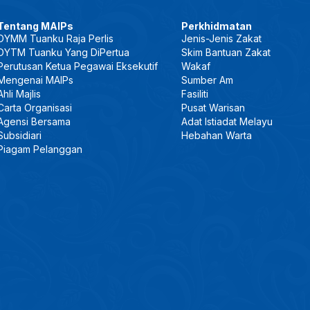
Tentang MAIPs
Perkhidmatan
DYMM Tuanku Raja Perlis
Jenis-Jenis Zakat
DYTM Tuanku Yang DiPertua
Skim Bantuan Zakat
Perutusan Ketua Pegawai Eksekutif
Wakaf
Mengenai MAIPs
Sumber Am
Ahli Majlis
Fasiliti
Carta Organisasi
Pusat Warisan
Agensi Bersama
Adat Istiadat Melayu
Subsidiari
Hebahan Warta
Piagam Pelanggan