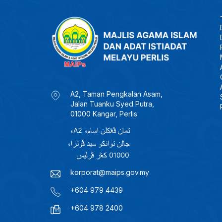
A2, Taman Pengkalan Asam,
Jalan Tuanku Syed Putra,
01000 Kangar, Perlis
korporat@maips.gov.my
+604 979 4439
+604 978 2400