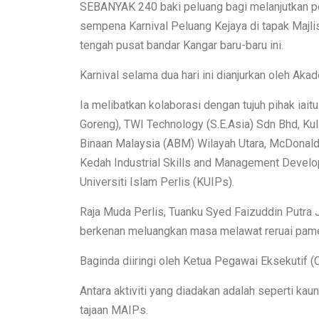
SEBANYAK 240 baki peluang bagi melanjutkan pel
sempena Karnival Peluang Kejaya di tapak Majli
tengah pusat bandar Kangar baru-baru ini.
Karnival selama dua hari ini dianjurkan oleh A
Ia melibatkan kolaborasi dengan tujuh pihak i
Goreng), TWI Technology (S.E.Asia) Sdn Bhd, 
Binaan Malaysia (ABM) Wilayah Utara, McDonald
Kedah Industrial Skills and Management Develo
Universiti Islam Perlis (KUIPs).
Raja Muda Perlis, Tuanku Syed Faizuddin Putra
berkenan meluangkan masa melawat reruai pame
Baginda diiringi oleh Ketua Pegawai Eksekutif
Antara aktiviti yang diadakan adalah seperti ka
tajaan MAIPs.