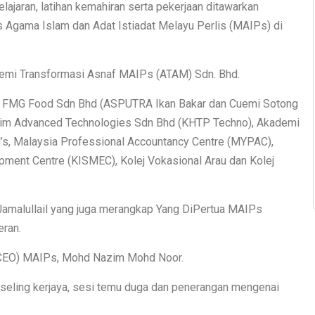
ajaran, latihan kemahiran serta pekerjaan ditawarkan
s Agama Islam dan Adat Istiadat Melayu Perlis (MAIPs) di
kademi Transformasi Asnaf MAIPs (ATAM) Sdn. Bhd.
aitu FMG Food Sdn Bhd (ASPUTRA Ikan Bakar dan Cuemi Sotong
Kulim Advanced Technologies Sdn Bhd (KHTP Techno), Akademi
’s, Malaysia Professional Accountancy Centre (MYPAC),
pment Centre (KISMEC), Kolej Vokasional Arau dan Kolej
 Jamalullail yang juga merangkap Yang DiPertua MAIPs
ran.
 (CEO) MAIPs, Mohd Nazim Mohd Noor.
unseling kerjaya, sesi temu duga dan penerangan mengenai