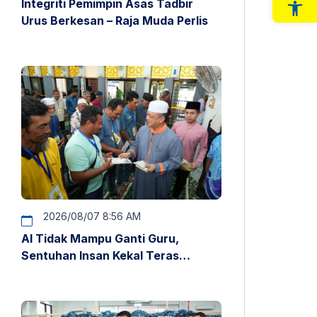
Integriti Pemimpin Asas Tadbir
Op
Urus Berkesan – Raja Muda Perlis
2026/08/07 8:56 AM
AI Tidak Mampu Ganti Guru,
Sentuhan Insan Kekal Teras
Pendidikan – Raja Muda Perlis