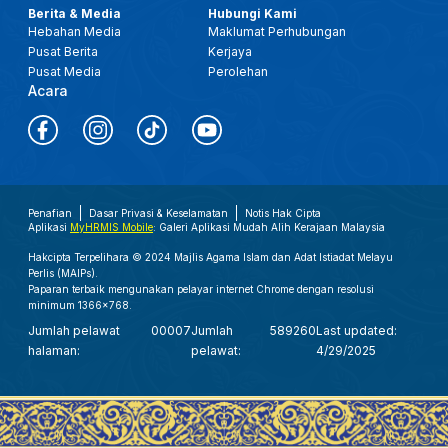
Berita & Media
Hubungi Kami
Hebahan Media
Maklumat Perhubungan
Pusat Berita
Kerjaya
Pusat Media
Perolehan
Acara
Penafian
Dasar Privasi & Keselamatan
Notis Hak Cipta
Aplikasi
MyHRMIS Mobile
: Galeri Aplikasi Mudah Alih Kerajaan Malaysia
Hakcipta Terpelihara © 2024 Majlis Agama Islam dan Adat Istiadat Melayu
Perlis (MAIPs).
Paparan terbaik mengunakan pelayar internet Chrome dengan resolusi
minimum 1366x768.
Jumlah pelawat
00007
Jumlah
589260
Last updated:
halaman:
pelawat:
4/29/2025