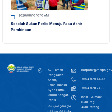
2026/08/10 10:10 AM
Sekolah Sukan Perlis Menuju Fasa Akhir
Pembinaan
A2, Taman
korporat@maips.go
Pengkalan
+604 979 4439
Asam,
Jalan Tuanku
+604 978 2400
Syed Putra,
01000 Kangar,
Isnin - Jumaat:
Perlis
8.30 Pagi -
4:30 Petang