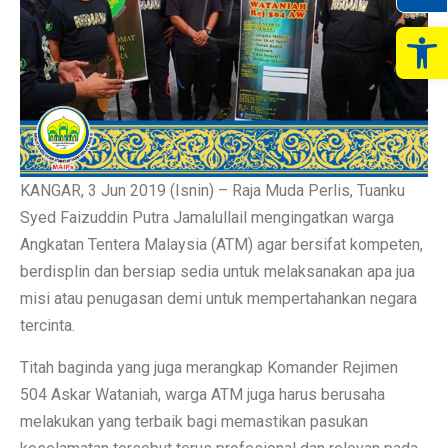
Op
KANGAR, 3 Jun 2019 (Isnin) – Raja Muda Perlis, Tuanku
Syed Faizuddin Putra Jamalullail mengingatkan warga
Angkatan Tentera Malaysia (ATM) agar bersifat kompeten,
berdisplin dan bersiap sedia untuk melaksanakan apa jua
misi atau penugasan demi untuk mempertahankan negara
tercinta.
Titah baginda yang juga merangkap Komander Rejimen
504 Askar Wataniah, warga ATM juga harus berusaha
melakukan yang terbaik bagi memastikan pasukan