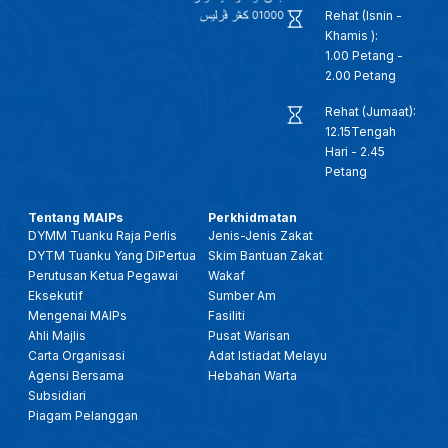
Rehat (Isnin -
Khamis ):
1.00 Petang -
2.00 Petang
Rehat (Jumaat):
12.15Tengah
Hari - 2.45
Petang
Tentang MAIPs
Perkhidmatan
DYMM Tuanku Raja Perlis
Jenis-Jenis Zakat
DYTM Tuanku Yang DiPertua
Skim Bantuan Zakat
Perutusan Ketua Pegawai
Wakaf
Eksekutif
Sumber Am
Mengenai MAIPs
Fasiliti
Ahli Majlis
Pusat Warisan
Carta Organisasi
Adat Istiadat Melayu
Agensi Bersama
Hebahan Warta
Subsidiari
Piagam Pelanggan