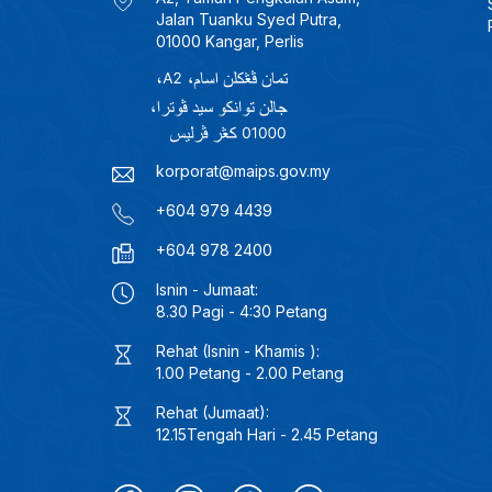
Jalan Tuanku Syed Putra,
01000 Kangar, Perlis
korporat@maips.gov.my
+604 979 4439
+604 978 2400
Isnin - Jumaat:
8.30 Pagi - 4:30 Petang
Rehat (Isnin - Khamis ):
1.00 Petang - 2.00 Petang
Rehat (Jumaat):
12.15Tengah Hari - 2.45 Petang