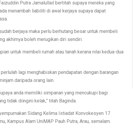
aizuddin Putra Jamalullail bertitah supaya mereka yang
ada menambah liabiliti di awal kerjaya supaya dapat
asa.
 sudah berjaya maka perlu berhutang besar untuk membeli
g akhirnya boleh merugikan diri sendiri.
mpian untuk membeli rumah atau tanah kerana nilai kedua-dua
ak perlulah lagi menghabiskan pendapatan dengan barangan
njam daripada orang lain.
 supaya anda memiliki simpanan yang mencukupi bagi
tidak diingini kelak,” titah Baginda.
nyempurnakan Sidang Kelima Istiadat Konvokesyen 17
Ilmu, Kampus Alam UniMAP Pauh Putra, Arau, semalam.