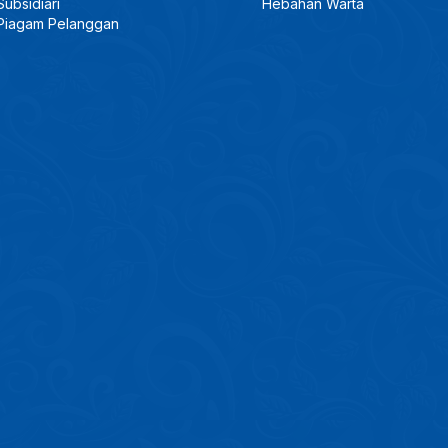
Subsidiari
Hebahan Warta
Piagam Pelanggan