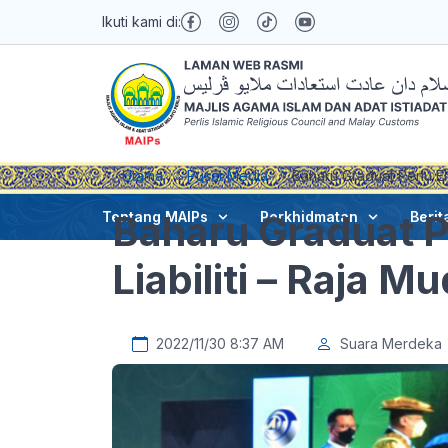
Ikuti kami di:
Utama
Pusat Media
Baharu Graduat Perlu El
Baharu Graduat P
Tentang MAIPs
Perkhidmatan
Berit
Liabiliti – Raja Mu
2022/11/30 8:37 AM
Suara Merdeka