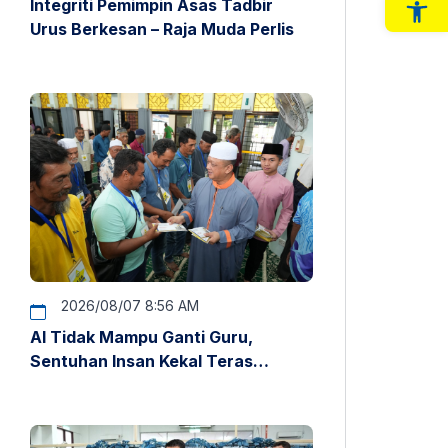
Integriti Pemimpin Asas Tadbir
Op
Urus Berkesan – Raja Muda Perlis
2026/08/07 8:56 AM
AI Tidak Mampu Ganti Guru,
Sentuhan Insan Kekal Teras
Pendidikan – Raja Muda Perlis