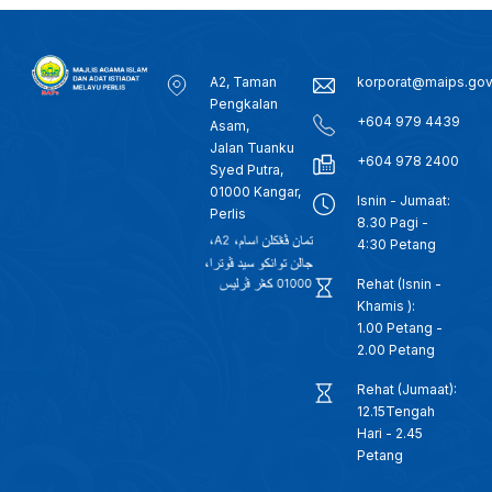
A2, Taman
korporat@maips.go
Pengkalan
+604 979 4439
Asam,
Jalan Tuanku
+604 978 2400
Syed Putra,
01000 Kangar,
Isnin - Jumaat:
Perlis
8.30 Pagi -
4:30 Petang
Rehat (Isnin -
Khamis ):
1.00 Petang -
2.00 Petang
Rehat (Jumaat):
12.15Tengah
Hari - 2.45
Petang