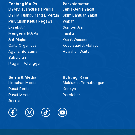
Tentang MAIPs
Perkhidmatan
DYMM Tuanku Raja Perlis
Jenis-Jenis Zakat
DYTM Tuanku Yang DiPertua
Skim Bantuan Zakat
Perutusan Ketua Pegawai
Wakaf
Eksekutif
Sumber Am
Mengenai MAIPs
Fasiliti
Ahli Majlis
Pusat Warisan
Carta Organisasi
Adat Istiadat Melayu
Agensi Bersama
Hebahan Warta
Subsidiari
Piagam Pelanggan
Berita & Media
Hubungi Kami
Hebahan Media
Maklumat Perhubungan
Pusat Berita
Kerjaya
Pusat Media
Perolehan
Acara