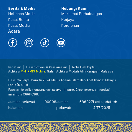
Berita & Media
Hubungi Kami
Hebahan Media
Maklumat Perhubungan
Pusat Berita
Kerjaya
Pusat Media
Perolehan
Acara
Penafian
Dasar Privasi & Keselamatan
Notis Hak Cipta
Aplikasi
MyHRMIS Mobile
: Galeri Aplikasi Mudah Alih Kerajaan Malaysia
Hakcipta Terpelihara © 2024 Majlis Agama Islam dan Adat Istiadat Melayu
Perlis (MAIPs).
Paparan terbaik mengunakan pelayar internet Chrome dengan resolusi
minimum 1366x768.
Jumlah pelawat
00008
Jumlah
586327
Last updated:
halaman:
pelawat:
4/17/2025