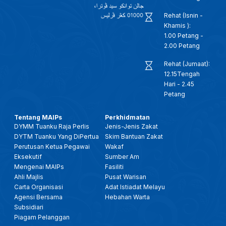
Rehat (Isnin -
Khamis ):
1.00 Petang -
2.00 Petang
Rehat (Jumaat):
12.15Tengah
Hari - 2.45
Petang
Tentang MAIPs
Perkhidmatan
DYMM Tuanku Raja Perlis
Jenis-Jenis Zakat
DYTM Tuanku Yang DiPertua
Skim Bantuan Zakat
Perutusan Ketua Pegawai
Wakaf
Eksekutif
Sumber Am
Mengenai MAIPs
Fasiliti
Ahli Majlis
Pusat Warisan
Carta Organisasi
Adat Istiadat Melayu
Agensi Bersama
Hebahan Warta
Subsidiari
Piagam Pelanggan