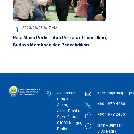
2026/08/05 8:17 AM
Raja Muda Perlis Titah Perkasa Tradisi Ilmu,
Budaya Membaca dan Penyelidikan
A2, Taman
korporat@maips.go
Pengkalan
+604 979 4439
Asam,
Jalan Tuanku
+604 978 2400
Syed Putra,
01000 Kangar,
Isnin - Jumaat:
Perlis
8.30 Pagi -