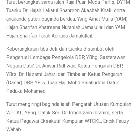
Turut berangkat sama ialah Raja Puan Muda Perlis, DYTM
Tuanku Dr. Hajah Lailatul Shahreen Akashah Khalil serta
anakanda puteri baginda berdua, Yang Amat Mulia (YAM)
Hajah Sharifah Khatreena Nuraniah Jamalullail dan YAM
Hajah Sharifah Farah Adriana Jamalullail.
Keberangkatan tiba duli-duli tuanku disambut oleh
Pengerusi Lembaga Pengelola DBP, YBhg. Sasterawan
Negara Dato’ Dr. Anwar Ridhwan, Ketua Pengarah DBP,
YBrs. Dr. Hazami Jahari dan Timbalan Ketua Pengarah
(Dasar) DBP, YBrs. Tuan Haji Mohd Salahuddin Datuk
Paduka Mohamed.
Turut mengiringi baginda ialah Pengarah Urusan Kumpulan
WTCKL, YBhg. Datuk Seri Dr. Irmohizam Ibrahim, serta
Ketua Pegawai Eksekutif Kumpulan WTCKL, Encik Fauzy
Wahab.