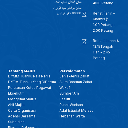
4:30 Petang
Rehat (Isnin -
Khamis ):
1.00 Petang -
2.00 Petang
Rehat (Jumaat):
12.15Tengah
Hari - 2.45
Petang
Tentang MAIPs
Perkhidmatan
DYMM Tuanku Raja Perlis
Jenis-Jenis Zakat
DYTM Tuanku Yang DiPertua
Skim Bantuan Zakat
Perutusan Ketua Pegawai
Wakaf
Eksekutif
Sumber Am
Mengenai MAIPs
Fasiliti
Ahli Majlis
Pusat Warisan
Carta Organisasi
Adat Istiadat Melayu
Agensi Bersama
Hebahan Warta
Subsidiari
Piagam Pelanggan