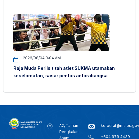
2026/08/04 9:04 AM
Raja Muda Perlis titah atlet SUKMA utamakan
keselamatan, sasar pentas antarabangsa
A2, Taman
korporat@maips.go
Pengkalan
+604 979 4439
Asam,