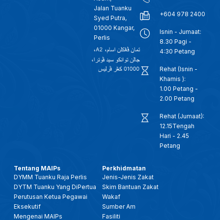
Jalan Tuanku
+604 978 2400
Syed Putra,
01000 Kangar,
Isnin - Jumaat:
Perlis
8.30 Pagi -
4:30 Petang
Rehat (Isnin -
Khamis ):
1.00 Petang -
2.00 Petang
Rehat (Jumaat):
12.15Tengah
Hari - 2.45
Petang
Tentang MAIPs
Perkhidmatan
DYMM Tuanku Raja Perlis
Jenis-Jenis Zakat
DYTM Tuanku Yang DiPertua
Skim Bantuan Zakat
Perutusan Ketua Pegawai
Wakaf
Eksekutif
Sumber Am
Mengenai MAIPs
Fasiliti