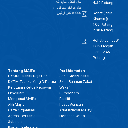
4:30 Petang
Rehat (Isnin -
Khamis ):
1.00 Petang -
2.00 Petang
Rehat (Jumaat):
12.15Tengah
Hari - 2.45
Petang
Tentang MAIPs
Perkhidmatan
DYMM Tuanku Raja Perlis
Jenis-Jenis Zakat
DYTM Tuanku Yang DiPertua
Skim Bantuan Zakat
Perutusan Ketua Pegawai
Wakaf
Eksekutif
Sumber Am
Mengenai MAIPs
Fasiliti
Ahli Majlis
Pusat Warisan
Carta Organisasi
Adat Istiadat Melayu
Agensi Bersama
Hebahan Warta
Subsidiari
Piagam Pelanggan