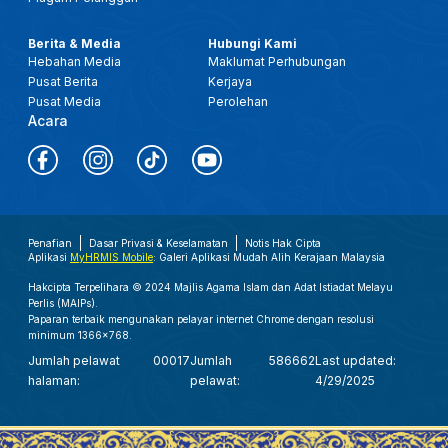
Berita & Media
Hubungi Kami
Hebahan Media
Maklumat Perhubungan
Pusat Berita
Kerjaya
Pusat Media
Perolehan
Acara
Penafian
Dasar Privasi & Keselamatan
Notis Hak Cipta
Aplikasi
MyHRMIS Mobile
: Galeri Aplikasi Mudah Alih Kerajaan Malaysia
Hakcipta Terpelihara © 2024 Majlis Agama Islam dan Adat Istiadat Melayu
Perlis (MAIPs).
Paparan terbaik mengunakan pelayar internet Chrome dengan resolusi
minimum 1366x768.
Jumlah pelawat
00017
Jumlah
586662
Last updated:
halaman:
pelawat:
4/29/2025