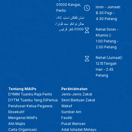
01000 Kangar,
Isnin - Jumaat:
Perlis
8.30 Pagi -
4:30 Petang
Rehat (Isnin -
Khamis ):
1.00 Petang -
2.00 Petang
Rehat (Jumaat):
12.15Tengah
Hari - 2.45
Petang
Tentang MAIPs
Perkhidmatan
DYMM Tuanku Raja Perlis
Jenis-Jenis Zakat
DYTM Tuanku Yang DiPertua
Skim Bantuan Zakat
Perutusan Ketua Pegawai
Wakaf
Eksekutif
Sumber Am
Mengenai MAIPs
Fasiliti
Ahli Majlis
Pusat Warisan
Carta Organisasi
Adat Istiadat Melayu