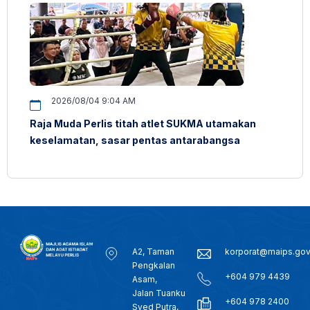
2026/08/04 9:04 AM
Raja Muda Perlis titah atlet SUKMA utamakan
keselamatan, sasar pentas antarabangsa
A2, Taman
korporat@maips.go
Pengkalan
+604 979 4439
Asam,
Jalan Tuanku
+604 978 2400
Syed Putra,