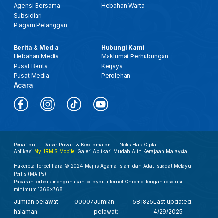
Agensi Bersama
Hebahan Warta
Subsidiari
Piagam Pelanggan
Berita & Media
Hubungi Kami
Hebahan Media
Maklumat Perhubungan
Pusat Berita
Kerjaya
Pusat Media
Perolehan
Acara
Penafian
Dasar Privasi & Keselamatan
Notis Hak Cipta
Aplikasi
MyHRMIS Mobile
: Galeri Aplikasi Mudah Alih Kerajaan Malaysia
Hakcipta Terpelihara © 2024 Majlis Agama Islam dan Adat Istiadat Melayu
Perlis (MAIPs).
Paparan terbaik mengunakan pelayar internet Chrome dengan resolusi
minimum 1366x768.
Jumlah pelawat
00007
Jumlah
581825
Last updated:
halaman:
pelawat:
4/29/2025