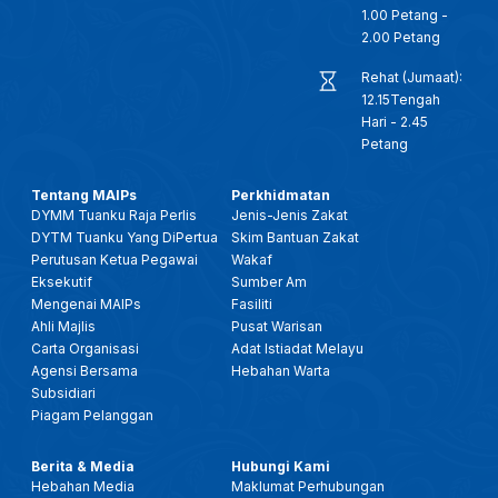
1.00 Petang -
2.00 Petang
Rehat (Jumaat):
12.15Tengah
Hari - 2.45
Petang
Tentang MAIPs
Perkhidmatan
DYMM Tuanku Raja Perlis
Jenis-Jenis Zakat
DYTM Tuanku Yang DiPertua
Skim Bantuan Zakat
Perutusan Ketua Pegawai
Wakaf
Eksekutif
Sumber Am
Mengenai MAIPs
Fasiliti
Ahli Majlis
Pusat Warisan
Carta Organisasi
Adat Istiadat Melayu
Agensi Bersama
Hebahan Warta
Subsidiari
Piagam Pelanggan
Berita & Media
Hubungi Kami
Hebahan Media
Maklumat Perhubungan