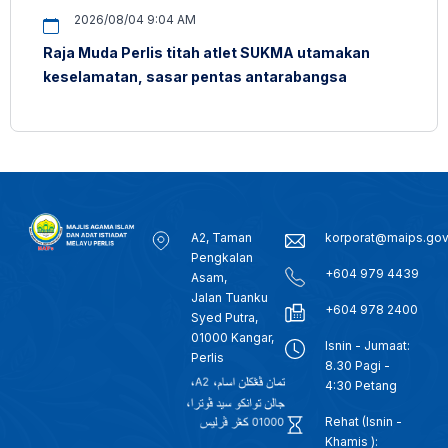
2026/08/04 9:04 AM
Raja Muda Perlis titah atlet SUKMA utamakan
keselamatan, sasar pentas antarabangsa
A2, Taman
korporat@maips.go
Pengkalan
+604 979 4439
Asam,
Jalan Tuanku
+604 978 2400
Syed Putra,
01000 Kangar,
Isnin - Jumaat:
Perlis
8.30 Pagi -
4:30 Petang
Rehat (Isnin -
Khamis ):