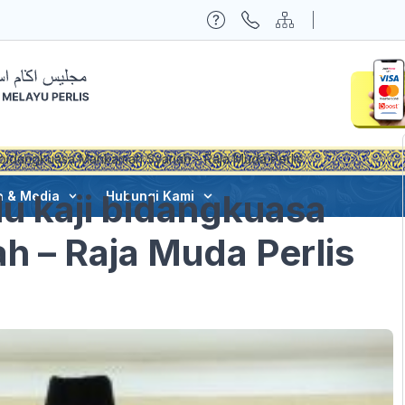
i bidangkuasa Mahkamah Syariah – Raja Muda Perlis
lu kaji bidangkuasa
a & Media
Hubungi Kami
 – Raja Muda Perlis