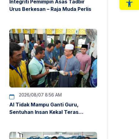
Integriti Pemimpin Asas Tadbir
Op
Urus Berkesan – Raja Muda Perlis
2026/08/07 8:56 AM
AI Tidak Mampu Ganti Guru,
Sentuhan Insan Kekal Teras
Pendidikan – Raja Muda Perlis