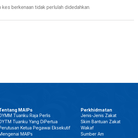
 kes berkenaan tidak perlulah didedahkan.
Tentang MAIPs
Perkhidmatan
DYMM Tuanku Raja Perlis
Jenis-Jenis Zakat
DYTM Tuanku Yang DiPertua
Skim Bantuan Zakat
Perutusan Ketua Pegawai Eksekutif
Wakaf
Mengenai MAIPs
Sumber Am