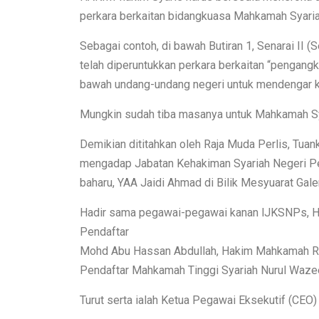
perkara berkaitan bidangkuasa Mahkamah Syari
Sebagai contoh, di bawah Butiran 1, Senarai II
telah diperuntukkan perkara berkaitan “pengangk
bawah undang-undang negeri untuk mendengar ke
Mungkin sudah tiba masanya untuk Mahkamah Sya
Demikian dititahkan oleh Raja Muda Perlis, Tuan
mengadap Jabatan Kehakiman Syariah Negeri Pe
baharu, YAA Jaidi Ahmad di Bilik Mesyuarat Galer
Hadir sama pegawai-pegawai kanan lJKSNPs, H
Pendaftar
Mohd Abu Hassan Abdullah, Hakim Mahkamah Ren
Pendaftar Mahkamah Tinggi Syariah Nurul Waze
Turut serta ialah Ketua Pegawai Eksekutif (CE