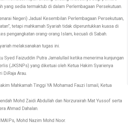
ah yang sedia termaktub di dalam Perlembagaan Persekutuan.
 (Senarai Negeri) Jadual Kesembilan Perlembagaan Persekutuan,
atan”, tetapi mahkamah Syariah tidak diperuntukkan kuasa di
s pengangkatan orang-orang Islam, kecuali di Sabah.
riah melaksanakan tugas ini.
ku Syed Faizuddin Putra Jamalullail ketika menerima kunjungan
rlis (JKSNPs) yang diketuai oleh Ketua Hakim Syarienya
i DiRaja Arau.
akim Mahkamah Tinggi YA Mohamad Fauzi Ismail, Ketua
dah Mohd Zaidi Abdullah dan Norzurairah Mat Yussof serta
era Ahmad Dahalan.
O) MAIPs, Mohd Nazim Mohd Noor.