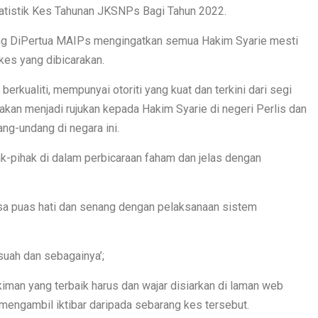
tistik Kes Tahunan JKSNPs Bagi Tahun 2022.
ng DiPertua MAIPs mengingatkan semua Hakim Syarie mesti
es yang dibicarakan.
rkualiti, mempunyai otoriti yang kuat dan terkini dari segi
kan menjadi rujukan kepada Hakim Syarie di negeri Perlis dan
ng-undang di negara ini.
ak-pihak di dalam perbicaraan faham dan jelas dengan
sa puas hati dan senang dengan pelaksanaan sistem
asuah dan sebagainya’;
man yang terbaik harus dan wajar disiarkan di laman web
ngambil iktibar daripada sebarang kes tersebut.