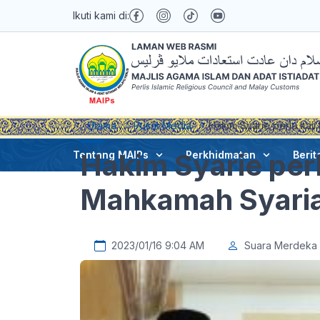
Ikuti kami di:
Utama
Pusat Media
Hakim Syarie perlu kaj
Hakim Syarie per
Tentang MAIPs
Perkhidmatan
Berit
Mahkamah Syariah
2023/01/16 9:04 AM
Suara Merdeka