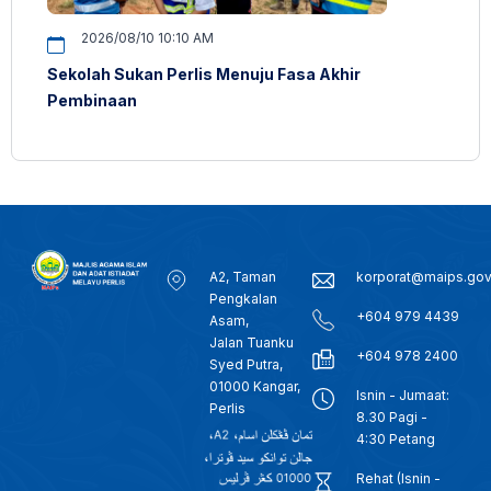
2026/08/10 10:10 AM
Sekolah Sukan Perlis Menuju Fasa Akhir
Pembinaan
A2, Taman
korporat@maips.go
Pengkalan
+604 979 4439
Asam,
Jalan Tuanku
+604 978 2400
Syed Putra,
01000 Kangar,
Isnin - Jumaat:
Perlis
8.30 Pagi -
4:30 Petang
Rehat (Isnin -