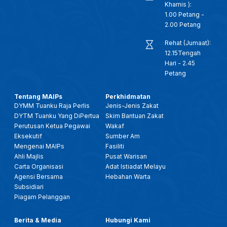
Khamis ):
1.00 Petang -
2.00 Petang
Rehat (Jumaat):
12.15Tengah
Hari - 2.45
Petang
Tentang MAIPs
Perkhidmatan
DYMM Tuanku Raja Perlis
Jenis-Jenis Zakat
DYTM Tuanku Yang DiPertua
Skim Bantuan Zakat
Perutusan Ketua Pegawai
Wakaf
Eksekutif
Sumber Am
Mengenai MAIPs
Fasiliti
Ahli Majlis
Pusat Warisan
Carta Organisasi
Adat Istiadat Melayu
Agensi Bersama
Hebahan Warta
Subsidiari
Piagam Pelanggan
Berita & Media
Hubungi Kami