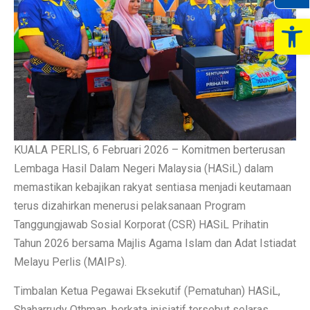
Op
KUALA PERLIS, 6 Februari 2026 – Komitmen berterusan
Lembaga Hasil Dalam Negeri Malaysia (HASiL) dalam
memastikan kebajikan rakyat sentiasa menjadi keutamaan
terus dizahirkan menerusi pelaksanaan Program
Tanggungjawab Sosial Korporat (CSR) HASiL Prihatin
Tahun 2026 bersama Majlis Agama Islam dan Adat Istiadat
Melayu Perlis (MAIPs).
Timbalan Ketua Pegawai Eksekutif (Pematuhan) HASiL,
Shaharrudy Othman, berkata inisiatif tersebut selaras