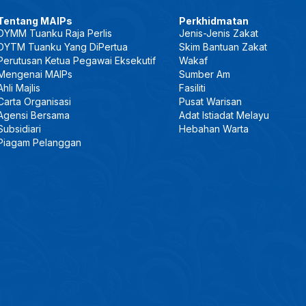
Tentang MAIPs
Perkhidmatan
DYMM Tuanku Raja Perlis
Jenis-Jenis Zakat
DYTM Tuanku Yang DiPertua
Skim Bantuan Zakat
Perutusan Ketua Pegawai Eksekutif
Wakaf
Mengenai MAIPs
Sumber Am
Ahli Majlis
Fasiliti
Carta Organisasi
Pusat Warisan
Agensi Bersama
Adat Istiadat Melayu
Subsidiari
Hebahan Warta
Piagam Pelanggan