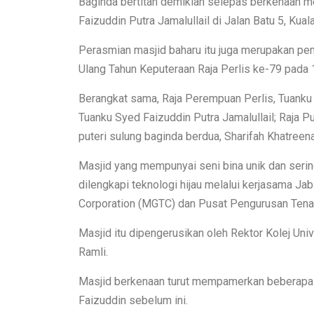
Baginda bertitah demikian selepas berkenaan 
Faizuddin Putra Jamalullail di Jalan Batu 5, Kuala
Perasmian masjid baharu itu juga merupakan p
Ulang Tahun Keputeraan Raja Perlis ke-79 pada 1
Berangkat sama, Raja Perempuan Perlis, Tuanku 
Tuanku Syed Faizuddin Putra Jamalullail; Raja P
puteri sulung baginda berdua, Sharifah Khatreena
Masjid yang mempunyai seni bina unik dan sering 
dilengkapi teknologi hijau melalui kerjasama Ja
Corporation (MGTC) dan Pusat Pengurusan Tenag
Masjid itu dipengerusikan oleh Rektor Kolej Uni
Ramli.
Masjid berkenaan turut mempamerkan beberapa
Faizuddin sebelum ini.