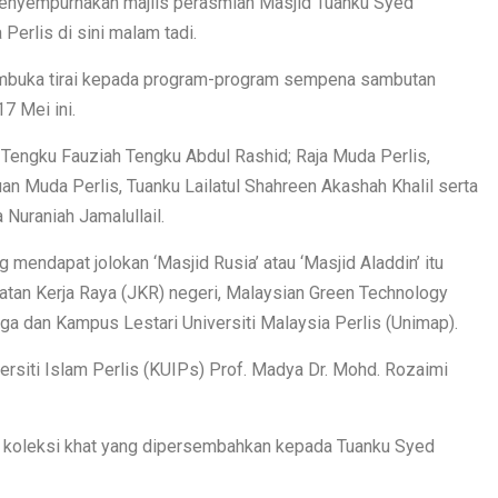
menyempurnakan majlis perasmian Masjid Tuanku Syed
 Perlis di sini malam tadi.
embuka tirai kepada program-program sempena sambutan
7 Mei ini.
Tengku Fauziah Tengku Abdul Rashid; Raja Muda Perlis,
uan Muda Perlis, Tuanku Lailatul Shahreen Akashah Khalil serta
 Nuraniah Jamalullail.
mendapat jolokan ‘Masjid Rusia’ atau ‘Masjid Aladdin’ itu
batan Kerja Raya (JKR) negeri, Malaysian Green Technology
a dan Kampus Lestari Universiti Malaysia Perlis (Unimap).
versiti Islam Perlis (KUIPs) Prof. Madya Dr. Mohd. Rozaimi
 koleksi khat yang dipersembahkan kepada Tuanku Syed