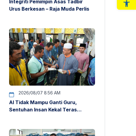
Integriti Pemimpin Asas Tadbir
Op
Urus Berkesan – Raja Muda Perlis
2026/08/07 8:56 AM
AI Tidak Mampu Ganti Guru,
Sentuhan Insan Kekal Teras
Pendidikan – Raja Muda Perlis