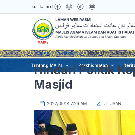
Ikuti kami di:
Utama
Pusat Media
Hindari Politik Kepartian
Hindari Politik Ke
Tentang MAIPs
Perkhidmatan
Berit
Masjid
2022/05/18 7:29 AM
UTUSAN