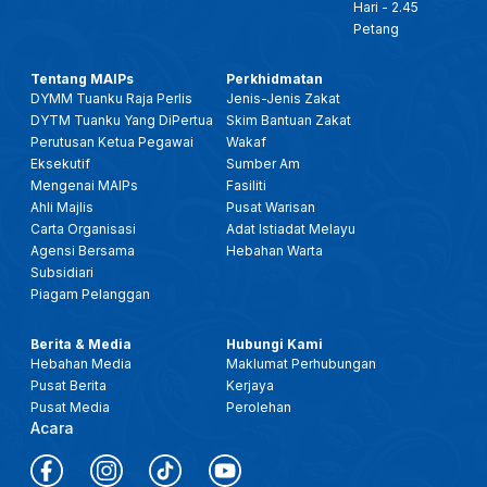
Hari - 2.45
Petang
Tentang MAIPs
Perkhidmatan
DYMM Tuanku Raja Perlis
Jenis-Jenis Zakat
DYTM Tuanku Yang DiPertua
Skim Bantuan Zakat
Perutusan Ketua Pegawai
Wakaf
Eksekutif
Sumber Am
Mengenai MAIPs
Fasiliti
Ahli Majlis
Pusat Warisan
Carta Organisasi
Adat Istiadat Melayu
Agensi Bersama
Hebahan Warta
Subsidiari
Piagam Pelanggan
Berita & Media
Hubungi Kami
Hebahan Media
Maklumat Perhubungan
Pusat Berita
Kerjaya
Pusat Media
Perolehan
Acara