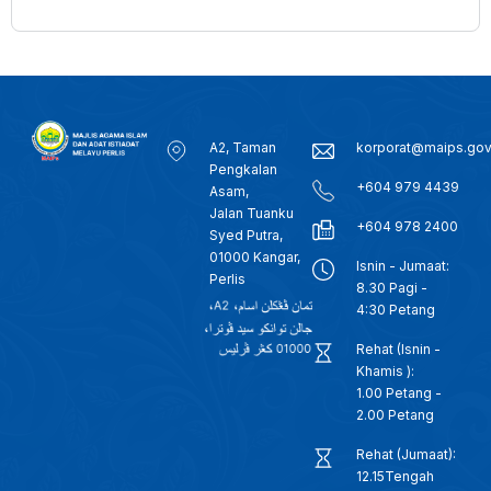
A2, Taman
korporat@maips.go
Pengkalan
+604 979 4439
Asam,
Jalan Tuanku
+604 978 2400
Syed Putra,
01000 Kangar,
Isnin - Jumaat:
Perlis
8.30 Pagi -
4:30 Petang
Rehat (Isnin -
Khamis ):
1.00 Petang -
2.00 Petang
Rehat (Jumaat):
12.15Tengah