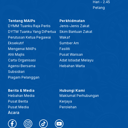
Hari - 2.45
Petang
Tentang MAIPs
Perkhidmatan
DYMM Tuanku Raja Perlis
Jenis-Jenis Zakat
DYTM Tuanku Yang DiPertua
Skim Bantuan Zakat
Perutusan Ketua Pegawai
Wakaf
Eksekutif
Sumber Am
Mengenai MAIPs
Fasiliti
Ahli Majlis
Pusat Warisan
Carta Organisasi
Adat Istiadat Melayu
Agensi Bersama
Hebahan Warta
Subsidiari
Piagam Pelanggan
Berita & Media
Hubungi Kami
Hebahan Media
Maklumat Perhubungan
Pusat Berita
Kerjaya
Pusat Media
Perolehan
Acara