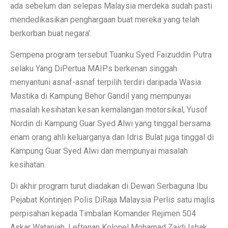
ada sebelum dan selepas Malaysia merdeka sudah pasti
mendedikasikan penghargaan buat mereka yang telah
berkorban buat negara’.
Sempena program tersebut Tuanku Syed Faizuddin Putra
selaku Yang DiPertua MAIPs berkenan singgah
menyantuni asnaf-asnaf terpilih terdiri daripada Wasia
Mastika di Kampung Behor Gandil yang mempunyai
masalah kesihatan kesan kemalangan motorsikal, Yusof
Nordin di Kampung Guar Syed Alwi yang tinggal bersama
enam orang ahli keluarganya dan Idris Bulat juga tinggal di
Kampung Guar Syed Alwi dan mempunyai masalah
kesihatan.
Di akhir program turut diadakan di Dewan Serbaguna Ibu
Pejabat Kontinjen Polis DiRaja Malaysia Perlis satu majlis
perpisahan kepada Timbalan Komander Rejimen 504
Askar Wataniah, Leftenan Kolonel Mohamad Zaidi Ishak