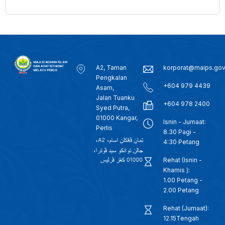
A2, Taman
korporat@maips.go
Pengkalan
+604 979 4439
Asam,
Jalan Tuanku
+604 978 2400
Syed Putra,
01000 Kangar,
Isnin - Jumaat:
Perlis
8.30 Pagi -
4:30 Petang
Rehat (Isnin -
Khamis ):
1.00 Petang -
2.00 Petang
Rehat (Jumaat):
12.15Tengah