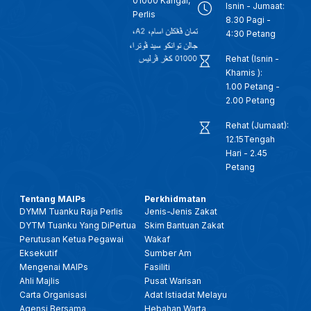
01000 Kangar,
Isnin - Jumaat:
Perlis
8.30 Pagi -
4:30 Petang
Rehat (Isnin -
Khamis ):
1.00 Petang -
2.00 Petang
Rehat (Jumaat):
12.15Tengah
Hari - 2.45
Petang
Tentang MAIPs
Perkhidmatan
DYMM Tuanku Raja Perlis
Jenis-Jenis Zakat
DYTM Tuanku Yang DiPertua
Skim Bantuan Zakat
Perutusan Ketua Pegawai
Wakaf
Eksekutif
Sumber Am
Mengenai MAIPs
Fasiliti
Ahli Majlis
Pusat Warisan
Carta Organisasi
Adat Istiadat Melayu
Agensi Bersama
Hebahan Warta