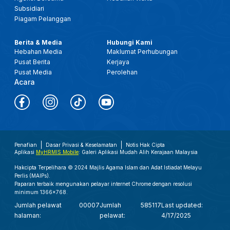
Subsidiari
Piagam Pelanggan
Berita & Media
Hubungi Kami
Hebahan Media
Maklumat Perhubungan
Pusat Berita
Kerjaya
Pusat Media
Perolehan
Acara
Penafian
Dasar Privasi & Keselamatan
Notis Hak Cipta
Aplikasi
MyHRMIS Mobile
: Galeri Aplikasi Mudah Alih Kerajaan Malaysia
Hakcipta Terpelihara © 2024 Majlis Agama Islam dan Adat Istiadat Melayu
Perlis (MAIPs).
Paparan terbaik mengunakan pelayar internet Chrome dengan resolusi
minimum 1366x768.
Jumlah pelawat
00007
Jumlah
585117
Last updated:
halaman:
pelawat:
4/17/2025