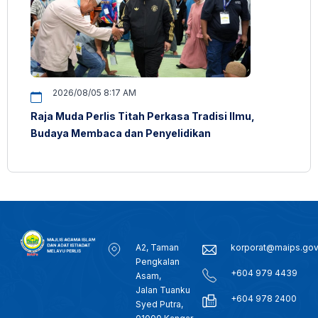
2026/08/05 8:17 AM
Raja Muda Perlis Titah Perkasa Tradisi Ilmu,
Budaya Membaca dan Penyelidikan
A2, Taman
korporat@maips.go
Pengkalan
+604 979 4439
Asam,
Jalan Tuanku
+604 978 2400
Syed Putra,