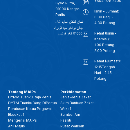
+604 978 2400
Syed Putra,
01000 Kangar,
Isnin - Jumaat:
Perlis
8.30 Pagi -
4:30 Petang
Rehat (Isnin -
Khamis ):
1.00 Petang -
2.00 Petang
Rehat (Jumaat):
12.15Tengah
Hari - 2.45
Petang
Tentang MAIPs
Perkhidmatan
DYMM Tuanku Raja Perlis
Jenis-Jenis Zakat
DYTM Tuanku Yang DiPertua
Skim Bantuan Zakat
Perutusan Ketua Pegawai
Wakaf
Eksekutif
Sumber Am
Mengenai MAIPs
Fasiliti
Ahli Majlis
Pusat Warisan