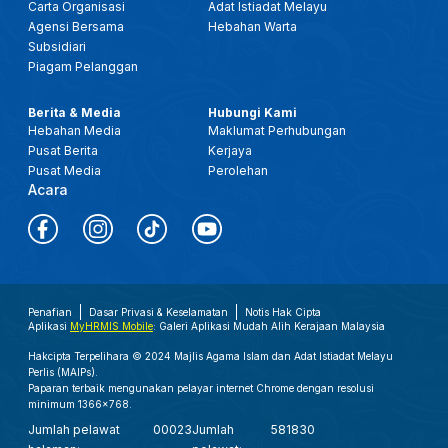
Carta Organisasi
Adat Istiadat Melayu
Agensi Bersama
Hebahan Warta
Subsidiari
Piagam Pelanggan
Berita & Media
Hubungi Kami
Hebahan Media
Maklumat Perhubungan
Pusat Berita
Kerjaya
Pusat Media
Perolehan
Acara
Penafian
Dasar Privasi & Keselamatan
Notis Hak Cipta
Aplikasi
MyHRMIS Mobile
: Galeri Aplikasi Mudah Alih Kerajaan Malaysia
Hakcipta Terpelihara © 2024 Majlis Agama Islam dan Adat Istiadat Melayu
Perlis (MAIPs).
Paparan terbaik mengunakan pelayar internet Chrome dengan resolusi
minimum 1366x768.
Jumlah pelawat
00023
Jumlah
581830