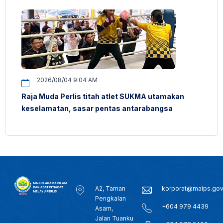
2026/08/04 9:04 AM
Raja Muda Perlis titah atlet SUKMA utamakan
keselamatan, sasar pentas antarabangsa
A2, Taman
korporat@maips.go
Pengkalan
+604 979 4439
Asam,
Jalan Tuanku