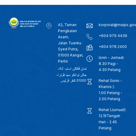
A2, Taman
korporat@maips.go
Pengkalan
+604 979 4439
Asam,
Jalan Tuanku
+604 978 2400
Syed Putra,
01000 Kangar,
Isnin - Jumaat:
Perlis
8.30 Pagi -
4:30 Petang
Rehat (Isnin -
Khamis ):
1.00 Petang -
2.00 Petang
Rehat (Jumaat):
12.15Tengah
Hari - 2.45
Petang