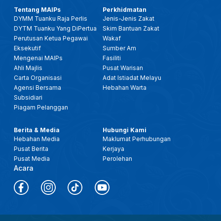
Tentang MAIPs
Perkhidmatan
DYMM Tuanku Raja Perlis
Jenis-Jenis Zakat
DYTM Tuanku Yang DiPertua
Skim Bantuan Zakat
Perutusan Ketua Pegawai
Wakaf
Eksekutif
Sumber Am
Mengenai MAIPs
Fasiliti
Ahli Majlis
Pusat Warisan
Carta Organisasi
Adat Istiadat Melayu
Agensi Bersama
Hebahan Warta
Subsidiari
Piagam Pelanggan
Berita & Media
Hubungi Kami
Hebahan Media
Maklumat Perhubungan
Pusat Berita
Kerjaya
Pusat Media
Perolehan
Acara