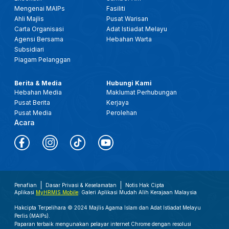
Mengenai MAIPs
Fasiliti
Ahli Majlis
Pusat Warisan
Carta Organisasi
Adat Istiadat Melayu
Agensi Bersama
Hebahan Warta
Subsidiari
Piagam Pelanggan
Berita & Media
Hubungi Kami
Hebahan Media
Maklumat Perhubungan
Pusat Berita
Kerjaya
Pusat Media
Perolehan
Acara
Penafian
Dasar Privasi & Keselamatan
Notis Hak Cipta
Aplikasi
MyHRMIS Mobile
: Galeri Aplikasi Mudah Alih Kerajaan Malaysia
Hakcipta Terpelihara © 2024 Majlis Agama Islam dan Adat Istiadat Melayu
Perlis (MAIPs).
Paparan terbaik mengunakan pelayar internet Chrome dengan resolusi