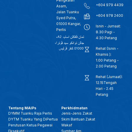
Pengkalan
+604 979 4439
Asam,
Jalan Tuanku
+604 978 2400
Syed Putra,
01000 Kangar,
Isnin - Jumaat:
Perlis
8.30 Pagi -
4:30 Petang
Rehat (Isnin -
Khamis ):
1.00 Petang -
2.00 Petang
Rehat (Jumaat):
12.15Tengah
Hari - 2.45
Petang
Tentang MAIPs
Perkhidmatan
DYMM Tuanku Raja Perlis
Jenis-Jenis Zakat
DYTM Tuanku Yang DiPertua
Skim Bantuan Zakat
Perutusan Ketua Pegawai
Wakaf
Eksekutif
Sumber Am