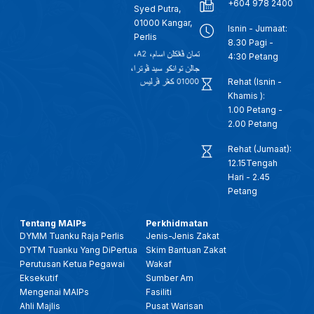
+604 978 2400
Syed Putra,
01000 Kangar,
Isnin - Jumaat:
Perlis
8.30 Pagi -
4:30 Petang
Rehat (Isnin -
Khamis ):
1.00 Petang -
2.00 Petang
Rehat (Jumaat):
12.15Tengah
Hari - 2.45
Petang
Tentang MAIPs
Perkhidmatan
DYMM Tuanku Raja Perlis
Jenis-Jenis Zakat
DYTM Tuanku Yang DiPertua
Skim Bantuan Zakat
Perutusan Ketua Pegawai
Wakaf
Eksekutif
Sumber Am
Mengenai MAIPs
Fasiliti
Ahli Majlis
Pusat Warisan