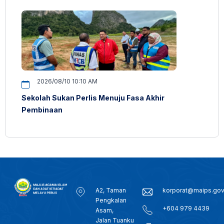
2026/08/10 10:10 AM
Sekolah Sukan Perlis Menuju Fasa Akhir
Pembinaan
A2, Taman
korporat@maips.go
Pengkalan
+604 979 4439
Asam,
Jalan Tuanku