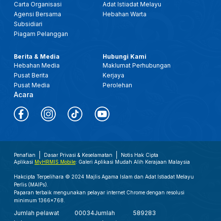
Carta Organisasi
Adat Istiadat Melayu
Agensi Bersama
Hebahan Warta
Subsidiari
Piagam Pelanggan
Berita & Media
Hubungi Kami
Hebahan Media
Maklumat Perhubungan
Pusat Berita
Kerjaya
Pusat Media
Perolehan
Acara
Penafian
Dasar Privasi & Keselamatan
Notis Hak Cipta
Aplikasi
MyHRMIS Mobile
: Galeri Aplikasi Mudah Alih Kerajaan Malaysia
Hakcipta Terpelihara © 2024 Majlis Agama Islam dan Adat Istiadat Melayu
Perlis (MAIPs).
Paparan terbaik mengunakan pelayar internet Chrome dengan resolusi
minimum 1366x768.
Jumlah pelawat
00034
Jumlah
589283