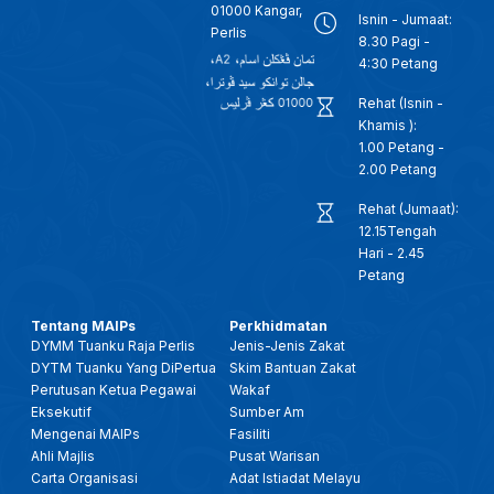
01000 Kangar,
Isnin - Jumaat:
Perlis
8.30 Pagi -
4:30 Petang
Rehat (Isnin -
Khamis ):
1.00 Petang -
2.00 Petang
Rehat (Jumaat):
12.15Tengah
Hari - 2.45
Petang
Tentang MAIPs
Perkhidmatan
DYMM Tuanku Raja Perlis
Jenis-Jenis Zakat
DYTM Tuanku Yang DiPertua
Skim Bantuan Zakat
Perutusan Ketua Pegawai
Wakaf
Eksekutif
Sumber Am
Mengenai MAIPs
Fasiliti
Ahli Majlis
Pusat Warisan
Carta Organisasi
Adat Istiadat Melayu