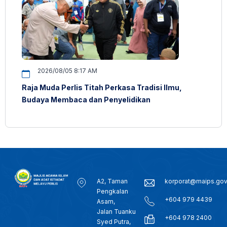
2026/08/05 8:17 AM
Raja Muda Perlis Titah Perkasa Tradisi Ilmu,
Budaya Membaca dan Penyelidikan
A2, Taman
korporat@maips.go
Pengkalan
+604 979 4439
Asam,
Jalan Tuanku
+604 978 2400
Syed Putra,