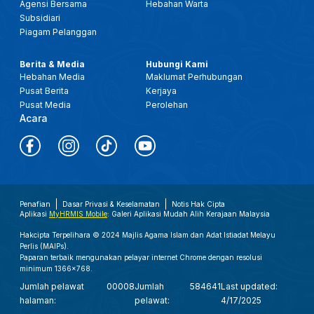
Agensi Bersama
Hebahan Warta
Subsidiari
Piagam Pelanggan
Berita & Media
Hubungi Kami
Hebahan Media
Maklumat Perhubungan
Pusat Berita
Kerjaya
Pusat Media
Perolehan
Acara
Penafian
Dasar Privasi & Keselamatan
Notis Hak Cipta
Aplikasi
MyHRMIS Mobile
: Galeri Aplikasi Mudah Alih Kerajaan Malaysia
Hakcipta Terpelihara © 2024 Majlis Agama Islam dan Adat Istiadat Melayu
Perlis (MAIPs).
Paparan terbaik mengunakan pelayar internet Chrome dengan resolusi
minimum 1366x768.
Jumlah pelawat
00008
Jumlah
584641
Last updated:
halaman:
pelawat:
4/17/2025