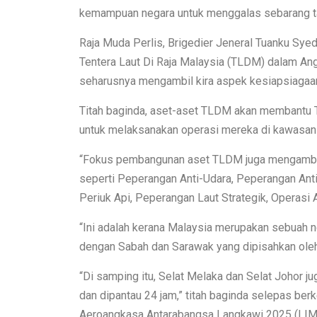
kemampuan negara untuk menggalas sebarang t
Raja Muda Perlis, Brigedier Jeneral Tuanku Syed
Tentera Laut Di Raja Malaysia (TLDM) dalam An
seharusnya mengambil kira aspek kesiapsiagaa
Titah baginda, aset-aset TLDM akan membantu T
untuk melaksanakan operasi mereka di kawasan
“Fokus pembangunan aset TLDM juga mengambil
seperti Peperangan Anti-Udara, Peperangan An
Periuk Api, Peperangan Laut Strategik, Operasi
“Ini adalah kerana Malaysia merupakan sebuah 
dengan Sabah dan Sarawak yang dipisahkan oleh 
“Di samping itu, Selat Melaka dan Selat Johor j
dan dipantau 24 jam,” titah baginda selepas b
Aeroangkasa Antarabangsa Langkawi 2025 (LIMA’2