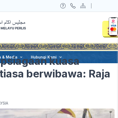
an kuasa maritim perlu sentiasa berwibawa: Raja Muda Perlis
apsiagaan kuasa
a & Media
Hubungi Kami
ntiasa berwibawa: Raja
YSIA