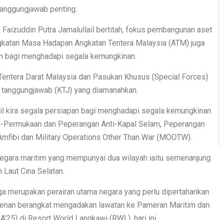
anggungjawab penting.
 Faizuddin Putra Jamalullail bertitah, fokus pembangunan aset
gkatan Masa Hadapan Angkatan Tentera Malaysia (ATM) juga
n bagi menghadapi segala kemungkinan.
entera Darat Malaysia dan Pasukan Khusus (Special Forces)
 tanggungjawab (KTJ) yang diamanahkan.
 kira segala persiapan bagi menghadapi segala kemungkinan
ti-Permukaan dan Peperangan Anti-Kapal Selam, Peperangan
 Amfibi dan Military Operations Other Than War (MOOTW).
negara maritim yang mempunyai dua wilayah iaitu semenanjung
Laut Cina Selatan.
uga merupakan perairan utama negara yang perlu dipertahankan
erkenan berangkat mengadakan lawatan ke Pameran Maritim dan
5) di Resort World Langkawi (RWL), hari ini.