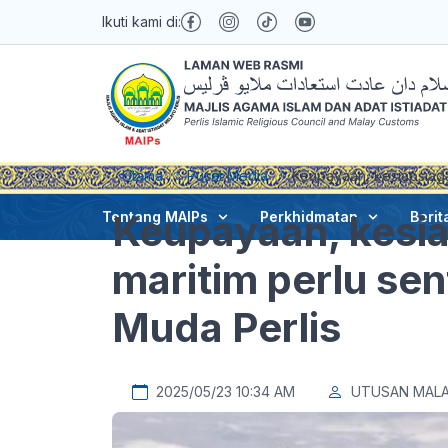
Ikuti kami di:
Utama
Pusat Media
Keupayaan, kesiapsiaga
Keupayaan, kesi
Tentang MAIPs
Perkhidmatan
Berit
maritim perlu se
Muda Perlis
2025/05/23 10:34 AM
UTUSAN MALA