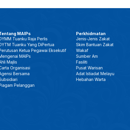
Tentang MAIPs
Perkhidmatan
DYMM Tuanku Raja Perlis
Jenis-Jenis Zakat
DYTM Tuanku Yang DiPertua
Skim Bantuan Zakat
Perutusan Ketua Pegawai Eksekutif
Wakaf
Mengenai MAIPs
Sumber Am
Ahli Majlis
Fasiliti
Carta Organisasi
Pusat Warisan
Agensi Bersama
Adat Istiadat Melayu
Subsidiari
Hebahan Warta
Piagam Pelanggan