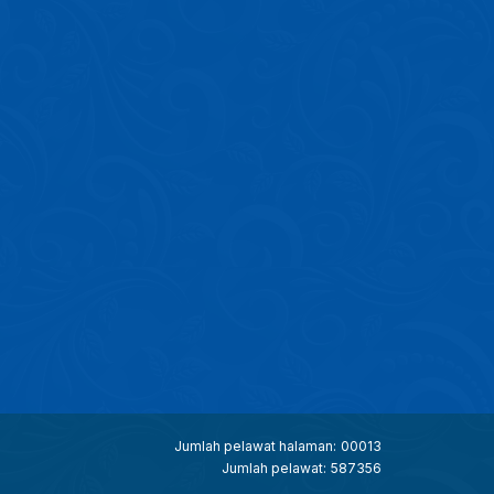
Jumlah pelawat halaman:
00013
Jumlah pelawat:
587356