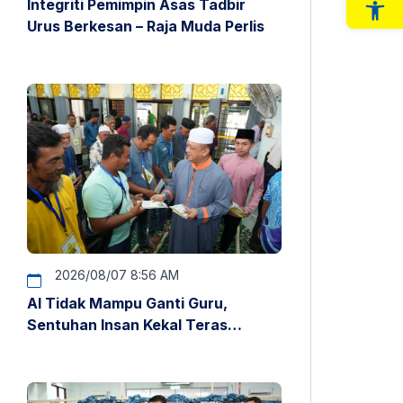
Integriti Pemimpin Asas Tadbir
Op
Urus Berkesan – Raja Muda Perlis
2026/08/07 8:56 AM
AI Tidak Mampu Ganti Guru,
Sentuhan Insan Kekal Teras
Pendidikan – Raja Muda Perlis