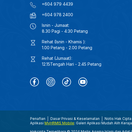
+604 979 4439
+604 978 2400
Isnin - Jumaat:
8.30 Pagi - 4:30 Petang
Rehat (Isnin - Khamis ):
1.00 Petang - 2.00 Petang
Rehat (Jumaat):
12.15Tengah Hari - 2.45 Petang
Penafian
Dasar Privasi & Keselamatan
Notis Hak Cipta
Aplikasi
MyHRMIS Mobile
: Galeri Aplikasi Mudah Alih Keraj
Hakcipta Terpelihara © 2024 Majlis Agama Islam dan Adat Is