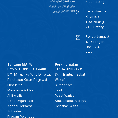
4:30 Petang
Rehat (Isnin -
Khamis ):
1.00 Petang -
2.00 Petang
Rehat (Jumaat):
12.15Tengah
Hari - 2.45
Petang
Tentang MAIPs
Perkhidmatan
DYMM Tuanku Raja Perlis
Jenis-Jenis Zakat
DYTM Tuanku Yang DiPertua
Skim Bantuan Zakat
Perutusan Ketua Pegawai
Wakaf
Eksekutif
Sumber Am
Mengenai MAIPs
Fasiliti
Ahli Majlis
Pusat Warisan
Carta Organisasi
Adat Istiadat Melayu
Agensi Bersama
Hebahan Warta
Subsidiari
Piagam Pelanggan