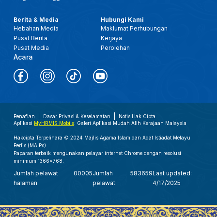
Berita & Media
Hubungi Kami
Hebahan Media
Maklumat Perhubungan
Pusat Berita
Kerjaya
Pusat Media
Perolehan
Acara
Penafian
Dasar Privasi & Keselamatan
Notis Hak Cipta
Aplikasi
MyHRMIS Mobile
: Galeri Aplikasi Mudah Alih Kerajaan Malaysia
Hakcipta Terpelihara © 2024 Majlis Agama Islam dan Adat Istiadat Melayu
Perlis (MAIPs).
Paparan terbaik mengunakan pelayar internet Chrome dengan resolusi
minimum 1366x768.
Jumlah pelawat
00005
Jumlah
583659
Last updated:
halaman:
pelawat:
4/17/2025