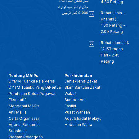
4:30 Petang
Rehat (Isnin -
Khamis ):
1.00 Petang -
2.00 Petang
Rehat (Jumaat):
12.15Tengah
Hari - 2.45
Petang
Tentang MAIPs
Perkhidmatan
DYMM Tuanku Raja Perlis
Jenis-Jenis Zakat
DYTM Tuanku Yang DiPertua
Skim Bantuan Zakat
Perutusan Ketua Pegawai
Wakaf
Eksekutif
Sumber Am
Mengenai MAIPs
Fasiliti
Ahli Majlis
Pusat Warisan
Carta Organisasi
Adat Istiadat Melayu
Agensi Bersama
Hebahan Warta
Subsidiari
Piagam Pelanggan