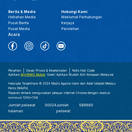
Berita & Media
Hubungi Kami
Hebahan Media
Maklumat Perhubungan
Pusat Berita
Kerjaya
Pusat Media
Perolehan
Acara
Penafian
Dasar Privasi & Keselamatan
Notis Hak Cipta
Aplikasi
MyHRMIS Mobile
: Galeri Aplikasi Mudah Alih Kerajaan Malaysia
Hakcipta Terpelihara © 2024 Majlis Agama Islam dan Adat Istiadat Melayu
Perlis (MAIPs).
Paparan terbaik mengunakan pelayar internet Chrome dengan resolusi
minimum 1366x768.
Jumlah pelawat
00024
Jumlah
589660
halaman:
pelawat: