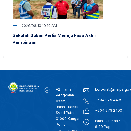
2026/08/10 10:10 AM
Sekolah Sukan Perlis Menuju Fasa Akhir
Pembinaan
A2, Taman
korporat@maips.go
Pengkalan
+604 979 4439
Asam,
Jalan Tuanku
+604 978 2400
Syed Putra,
01000 Kangar,
Isnin - Jumaat:
Perlis
8.30 Pagi -