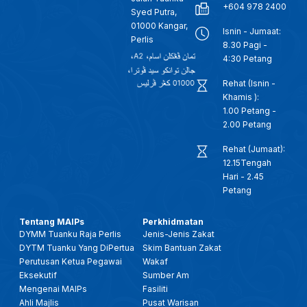
+604 978 2400
Syed Putra,
01000 Kangar,
Isnin - Jumaat:
Perlis
8.30 Pagi -
4:30 Petang
Rehat (Isnin -
Khamis ):
1.00 Petang -
2.00 Petang
Rehat (Jumaat):
12.15Tengah
Hari - 2.45
Petang
Tentang MAIPs
Perkhidmatan
DYMM Tuanku Raja Perlis
Jenis-Jenis Zakat
DYTM Tuanku Yang DiPertua
Skim Bantuan Zakat
Perutusan Ketua Pegawai
Wakaf
Eksekutif
Sumber Am
Mengenai MAIPs
Fasiliti
Ahli Majlis
Pusat Warisan