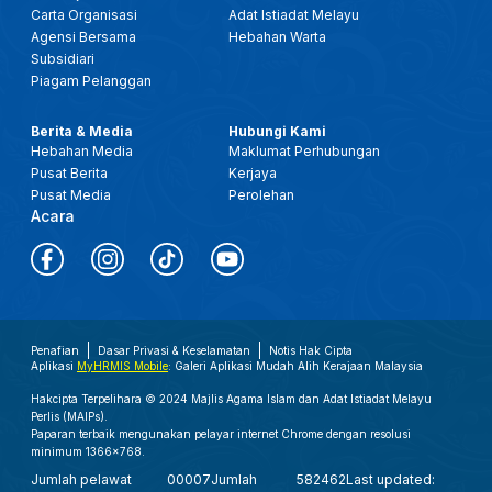
Carta Organisasi
Adat Istiadat Melayu
Agensi Bersama
Hebahan Warta
Subsidiari
Piagam Pelanggan
Berita & Media
Hubungi Kami
Hebahan Media
Maklumat Perhubungan
Pusat Berita
Kerjaya
Pusat Media
Perolehan
Acara
Penafian
Dasar Privasi & Keselamatan
Notis Hak Cipta
Aplikasi
MyHRMIS Mobile
: Galeri Aplikasi Mudah Alih Kerajaan Malaysia
Hakcipta Terpelihara © 2024 Majlis Agama Islam dan Adat Istiadat Melayu
Perlis (MAIPs).
Paparan terbaik mengunakan pelayar internet Chrome dengan resolusi
minimum 1366x768.
Jumlah pelawat
00007
Jumlah
582462
Last updated: