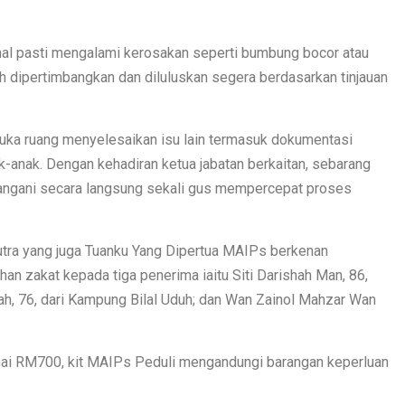
nal pasti mengalami kerosakan seperti bumbung bocor atau
leh dipertimbangkan dan diluluskan segera berdasarkan tinjauan
buka ruang menyelesaikan isu lain termasuk dokumentasi
k-anak. Dengan kehadiran ketua jabatan berkaitan, sebarang
itangani secara langsung sekali gus mempercepat proses
tra yang juga Tuanku Yang Dipertua MAIPs berkenan
 zakat kepada tiga penerima iaitu Siti Darishah Man, 86,
ah, 76, dari Kampung Bilal Uduh; dan Wan Zainol Mahzar Wan
ai RM700, kit MAIPs Peduli mengandungi barangan keperluan