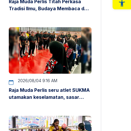
Raja Muda Perlis Titah Perkasa
Op
Tradisi Ilmu, Budaya Membaca dan
Penyelidikan
2026/08/04 9:16 AM
Raja Muda Perlis seru atlet SUKMA
utamakan keselamatan, sasar
pentas antarabangsa