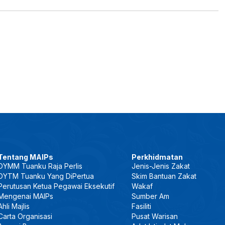
Tentang MAIPs
Perkhidmatan
DYMM Tuanku Raja Perlis
Jenis-Jenis Zakat
DYTM Tuanku Yang DiPertua
Skim Bantuan Zakat
Perutusan Ketua Pegawai Eksekutif
Wakaf
Mengenai MAIPs
Sumber Am
Ahli Majlis
Fasiliti
Carta Organisasi
Pusat Warisan