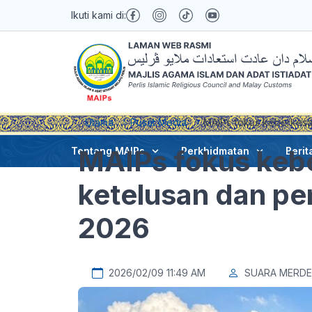
Ikuti kami di:
Utama
Pusat Media
MAIPs fokus keberkesa
MAIPs fokus keb
Tentang MAIPs
Perkhidmatan
Berit
ketelusan dan pe
2026
2026/02/09 11:49 AM
SUARA MERD