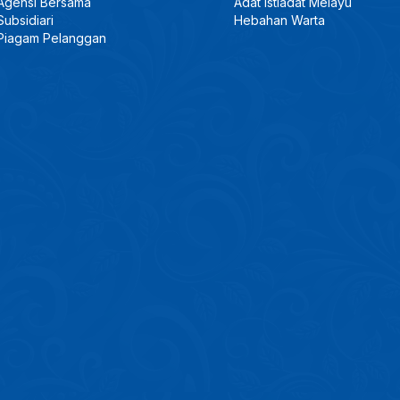
Agensi Bersama
Adat Istiadat Melayu
Subsidiari
Hebahan Warta
Piagam Pelanggan