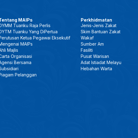
Tentang MAIPs
Perkhidmatan
DYMM Tuanku Raja Perlis
Jenis-Jenis Zakat
DYTM Tuanku Yang DiPertua
Skim Bantuan Zakat
Perutusan Ketua Pegawai Eksekutif
Wakaf
Mengenai MAIPs
Sumber Am
Ahli Majlis
Fasiliti
Carta Organisasi
Pusat Warisan
Agensi Bersama
Adat Istiadat Melayu
Subsidiari
Hebahan Warta
Piagam Pelanggan