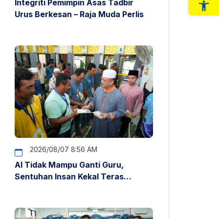
Integriti Pemimpin Asas Tadbir
Op
Urus Berkesan – Raja Muda Perlis
2026/08/07 8:56 AM
AI Tidak Mampu Ganti Guru,
Sentuhan Insan Kekal Teras
Pendidikan – Raja Muda Perlis