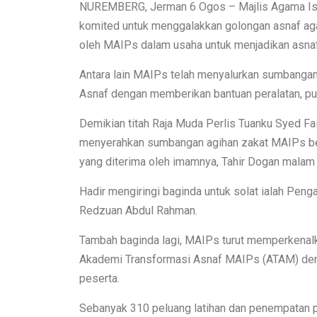
NUREMBERG, Jerman 6 Ogos – Majlis Agama Isla
komited untuk menggalakkan golongan asnaf agar 
oleh MAIPs dalam usaha untuk menjadikan asnaf
Antara lain MAIPs telah menyalurkan sumbanga
Asnaf dengan memberikan bantuan peralatan, pu
Demikian titah Raja Muda Perlis Tuanku Syed Fa
menyerahkan sumbangan agihan zakat MAIPs be
yang diterima oleh imamnya, Tahir Dogan malam 
Hadir mengiringi baginda untuk solat ialah Pen
Redzuan Abdul Rahman.
Tambah baginda lagi, MAIPs turut memperkenalk
Akademi Transformasi Asnaf MAIPs (ATAM) deng
peserta.
Sebanyak 310 peluang latihan dan penempatan pe