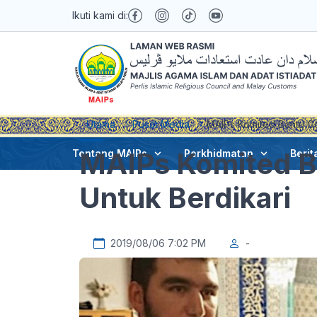
Ikuti kami di:
Utama
Pusat Media
MAIPs Komited Bantu Go
MAIPs Komited B
Tentang MAIPs
Perkhidmatan
Berit
Untuk Berdikari
2019/08/06 7:02 PM
-