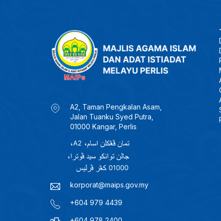
A2, Taman Pengkalan Asam,
Jalan Tuanku Syed Putra,
01000 Kangar, Perlis
korporat@maips.gov.my
+604 979 4439
+604 978 2400