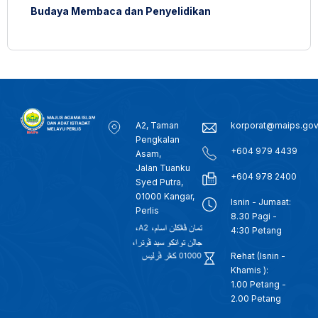
Budaya Membaca dan Penyelidikan
A2, Taman
korporat@maips.go
Pengkalan
+604 979 4439
Asam,
Jalan Tuanku
+604 978 2400
Syed Putra,
01000 Kangar,
Isnin - Jumaat:
Perlis
8.30 Pagi -
4:30 Petang
Rehat (Isnin -
Khamis ):
1.00 Petang -
2.00 Petang