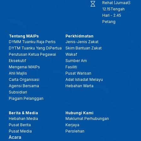
Rehat (Jumaat):
12.15Tengah
Hari - 2.45
Petang
Tentang MAIPs
Perkhidmatan
DYMM Tuanku Raja Perlis
Jenis-Jenis Zakat
DYTM Tuanku Yang DiPertua
Skim Bantuan Zakat
Perutusan Ketua Pegawai
Wakaf
Eksekutif
Sumber Am
Mengenai MAIPs
Fasiliti
Ahli Majlis
Pusat Warisan
Carta Organisasi
Adat Istiadat Melayu
Agensi Bersama
Hebahan Warta
Subsidiari
Piagam Pelanggan
Berita & Media
Hubungi Kami
Hebahan Media
Maklumat Perhubungan
Pusat Berita
Kerjaya
Pusat Media
Perolehan
Acara