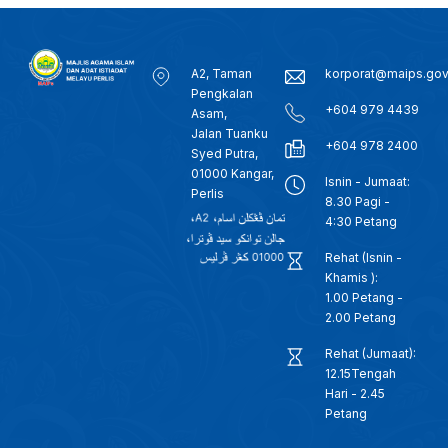
A2, Taman
korporat@maips.go
Pengkalan
+604 979 4439
Asam,
Jalan Tuanku
+604 978 2400
Syed Putra,
01000 Kangar,
Isnin - Jumaat:
Perlis
8.30 Pagi -
4:30 Petang
Rehat (Isnin -
Khamis ):
1.00 Petang -
2.00 Petang
Rehat (Jumaat):
12.15Tengah
Hari - 2.45
Petang