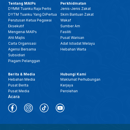
Tentang MAIPs
Perkhidmatan
DYMM Tuanku Raja Perlis
Jenis-Jenis Zakat
DYTM Tuanku Yang DiPertua
Skim Bantuan Zakat
Perutusan Ketua Pegawai
Wakaf
Eksekutif
Sumber Am
Mengenai MAIPs
Fasiliti
Ahli Majlis
Pusat Warisan
Carta Organisasi
Adat Istiadat Melayu
Agensi Bersama
Hebahan Warta
Subsidiari
Piagam Pelanggan
Berita & Media
Hubungi Kami
Hebahan Media
Maklumat Perhubungan
Pusat Berita
Kerjaya
Pusat Media
Perolehan
Acara