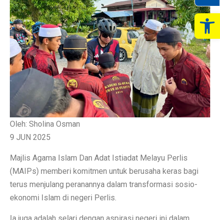
Op
Oleh: Sholina Osman
9 JUN 2025
Majlis Agama Islam Dan Adat Istiadat Melayu Perlis
(MAIPs) memberi komitmen untuk berusaha keras bagi
terus menjulang peranannya dalam transformasi sosio-
ekonomi Islam di negeri Perlis.
Ia juga adalah selari dengan aspirasi negeri ini dalam