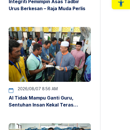
Integriti Pemimpin Asas Tadbir
Op
Urus Berkesan – Raja Muda Perlis
2026/08/07 8:56 AM
AI Tidak Mampu Ganti Guru,
Sentuhan Insan Kekal Teras
Pendidikan – Raja Muda Perlis