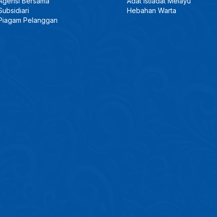
Agensi Bersama
Adat Istiadat Melayu
Subsidiari
Hebahan Warta
Piagam Pelanggan