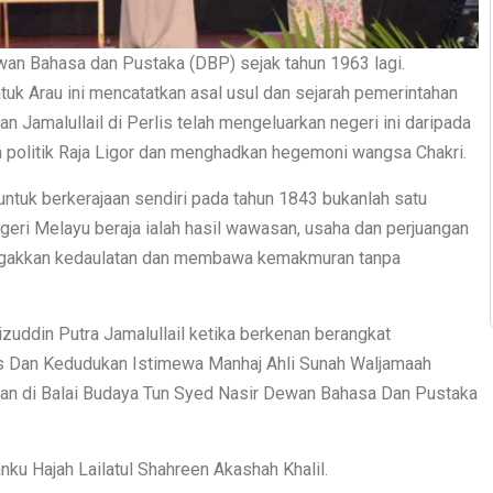
ewan Bahasa dan Pustaka (DBP) sejak tahun 1963 lagi.
atuk Arau ini mencatatkan asal usul dan sejarah pemerintahan
n Jamalullail di Perlis telah mengeluarkan negeri ini daripada
a politik Raja Ligor dan menghadkan hegemoni wangsa Chakri.
i untuk berkerajaan sendiri pada tahun 1843 bukanlah satu
geri Melayu beraja ialah hasil wawasan, usaha dan perjuangan
egakkan kedaulatan dan membawa kemakmuran tanpa
zuddin Putra Jamalullail ketika berkenan berangkat
lis Dan Kedudukan Istimewa Manhaj Ahli Sunah Waljamaah
kan di Balai Budaya Tun Syed Nasir Dewan Bahasa Dan Pustaka
ku Hajah Lailatul Shahreen Akashah Khalil.