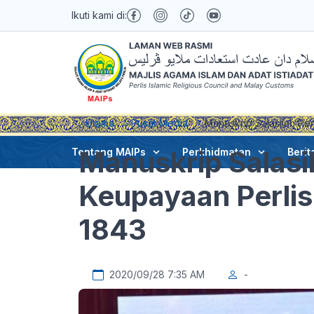
Ikuti kami di:
Utama
Pusat Media
Manuskrip Salasilah Per
Manuskrip Salasil
Tentang MAIPs
Perkhidmatan
Berit
Keupayaan Perlis
1843
2020/09/28 7:35 AM
-