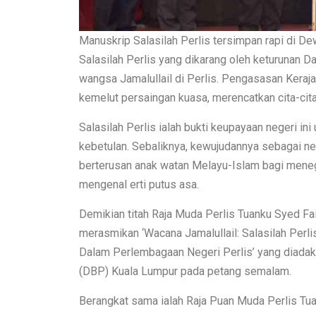
Manuskrip Salasilah Perlis tersimpan rapi di D
Salasilah Perlis yang dikarang oleh keturunan D
wangsa Jamalullail di Perlis. Pengasasan Kerajaa
kemelut persaingan kuasa, merencatkan cita-cit
Salasilah Perlis ialah bukti keupayaan negeri in
kebetulan. Sebaliknya, kewujudannya sebagai ne
berterusan anak watan Melayu-Islam bagi men
mengenal erti putus asa.
Demikian titah Raja Muda Perlis Tuanku Syed Fai
merasmikan ‘Wacana Jamalullail: Salasilah Per
Dalam Perlembagaan Negeri Perlis’ yang diada
(DBP) Kuala Lumpur pada petang semalam.
Berangkat sama ialah Raja Puan Muda Perlis Tuan