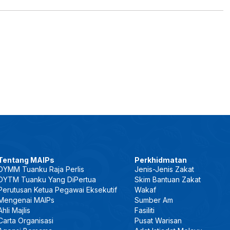
Tentang MAIPs
Perkhidmatan
DYMM Tuanku Raja Perlis
Jenis-Jenis Zakat
DYTM Tuanku Yang DiPertua
Skim Bantuan Zakat
Perutusan Ketua Pegawai Eksekutif
Wakaf
Mengenai MAIPs
Sumber Am
Ahli Majlis
Fasiliti
Carta Organisasi
Pusat Warisan