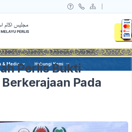
lis Bukti Keupayaan Perlis Berkerajaan Pada 1843
ah Perlis Bukti
a & Media
Hubungi Kami
 Berkerajaan Pada