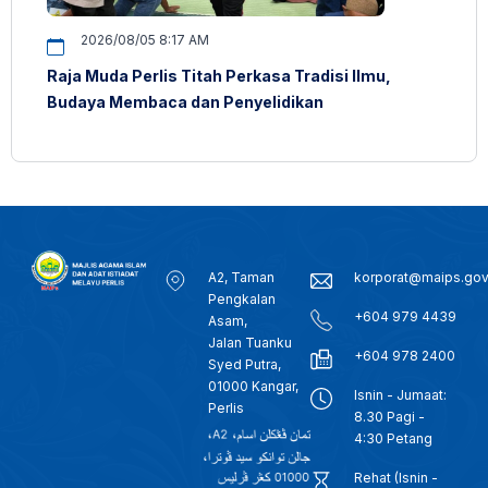
2026/08/05 8:17 AM
Raja Muda Perlis Titah Perkasa Tradisi Ilmu,
Budaya Membaca dan Penyelidikan
A2, Taman
korporat@maips.go
Pengkalan
+604 979 4439
Asam,
Jalan Tuanku
+604 978 2400
Syed Putra,
01000 Kangar,
Isnin - Jumaat:
Perlis
8.30 Pagi -
4:30 Petang
Rehat (Isnin -