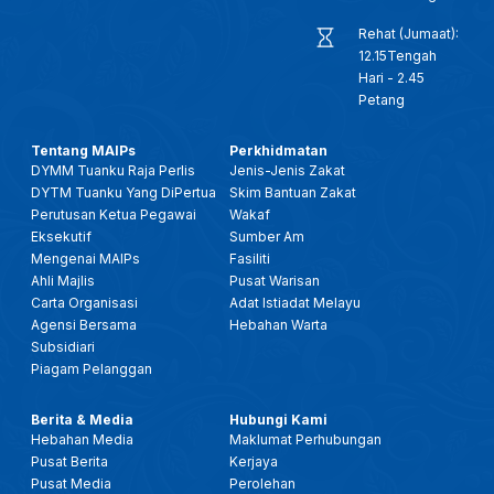
Rehat (Jumaat):
12.15Tengah
Hari - 2.45
Petang
Tentang MAIPs
Perkhidmatan
DYMM Tuanku Raja Perlis
Jenis-Jenis Zakat
DYTM Tuanku Yang DiPertua
Skim Bantuan Zakat
Perutusan Ketua Pegawai
Wakaf
Eksekutif
Sumber Am
Mengenai MAIPs
Fasiliti
Ahli Majlis
Pusat Warisan
Carta Organisasi
Adat Istiadat Melayu
Agensi Bersama
Hebahan Warta
Subsidiari
Piagam Pelanggan
Berita & Media
Hubungi Kami
Hebahan Media
Maklumat Perhubungan
Pusat Berita
Kerjaya
Pusat Media
Perolehan