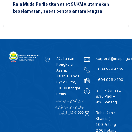
Raja Muda Perlis titah atlet SUKMA utamakan
keselamatan, sasar pentas antarabangsa
A2, Taman
korporat@maips.go
Pengkalan
+604 979 4439
Asam,
Jalan Tuanku
+604 978 2400
Syed Putra,
01000 Kangar,
Isnin - Jumaat:
Perlis
8.30 Pagi -
4:30 Petang
Rehat (Isnin -
Khamis ):
1.00 Petang -
2.00 Petang