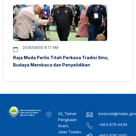
2026/08/05 8:17 AM
Raja Muda Perlis Titah Perkasa Tradisi Ilmu,
Budaya Membaca dan Penyelidikan
A2, Taman
korporat@maips.go
Pengkalan
+604 979 4439
Asam,
Jalan Tuanku
+604 978 2400