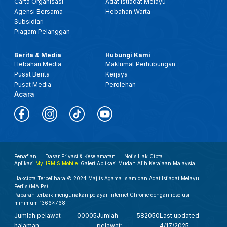
Carta Organisasi
Adat Istiadat Melayu
Agensi Bersama
Hebahan Warta
Subsidiari
Piagam Pelanggan
Berita & Media
Hubungi Kami
Hebahan Media
Maklumat Perhubungan
Pusat Berita
Kerjaya
Pusat Media
Perolehan
Acara
Penafian
Dasar Privasi & Keselamatan
Notis Hak Cipta
Aplikasi
MyHRMIS Mobile
: Galeri Aplikasi Mudah Alih Kerajaan Malaysia
Hakcipta Terpelihara © 2024 Majlis Agama Islam dan Adat Istiadat Melayu
Perlis (MAIPs).
Paparan terbaik mengunakan pelayar internet Chrome dengan resolusi
minimum 1366x768.
Jumlah pelawat
00005
Jumlah
582050
Last updated:
halaman:
pelawat:
4/17/2025