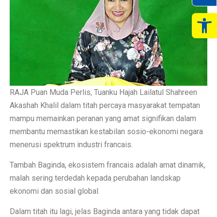
Op
RAJA Puan Muda Perlis, Tuanku Hajah Lailatul Shahreen
Akashah Khalil dalam titah percaya masyarakat tempatan
mampu memainkan peranan yang amat signifikan dalam
membantu memastikan kestabilan sosio-ekonomi negara
menerusi spektrum industri francais.
Tambah Baginda, ekosistem francais adalah amat dinamik,
malah sering terdedah kepada perubahan landskap
ekonomi dan sosial global.
Dalam titah itu lagi, jelas Baginda antara yang tidak dapat