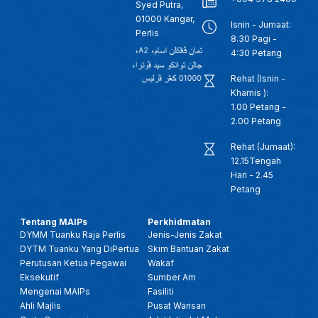
Syed Putra,
01000 Kangar,
Isnin - Jumaat:
Perlis
8.30 Pagi -
4:30 Petang
Rehat (Isnin -
Khamis ):
1.00 Petang -
2.00 Petang
Rehat (Jumaat):
12.15Tengah
Hari - 2.45
Petang
Tentang MAIPs
Perkhidmatan
DYMM Tuanku Raja Perlis
Jenis-Jenis Zakat
DYTM Tuanku Yang DiPertua
Skim Bantuan Zakat
Perutusan Ketua Pegawai
Wakaf
Eksekutif
Sumber Am
Mengenai MAIPs
Fasiliti
Ahli Majlis
Pusat Warisan