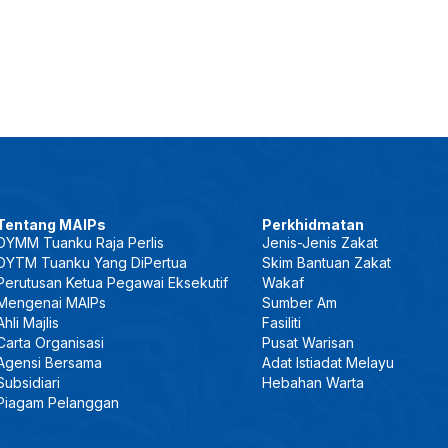
Tentang MAIPs
Perkhidmatan
DYMM Tuanku Raja Perlis
Jenis-Jenis Zakat
DYTM Tuanku Yang DiPertua
Skim Bantuan Zakat
Perutusan Ketua Pegawai Eksekutif
Wakaf
Mengenai MAIPs
Sumber Am
Ahli Majlis
Fasiliti
Carta Organisasi
Pusat Warisan
Agensi Bersama
Adat Istiadat Melayu
Subsidiari
Hebahan Warta
Piagam Pelanggan