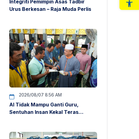
Integriti Pemimpin Asas Tadbir
Op
Urus Berkesan – Raja Muda Perlis
2026/08/07 8:56 AM
AI Tidak Mampu Ganti Guru,
Sentuhan Insan Kekal Teras
Pendidikan – Raja Muda Perlis