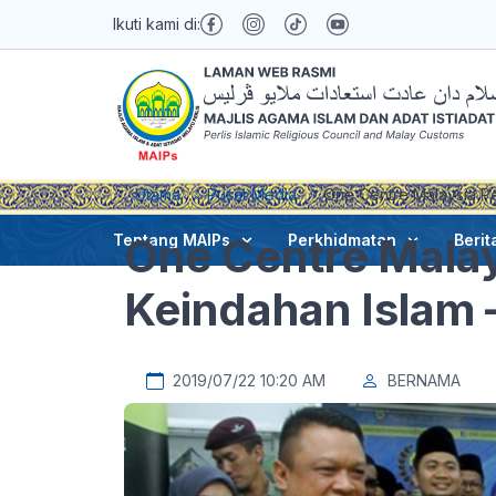
Ikuti kami di:
Utama
Pusat Media
One Centre Malaysia Pe
One Centre Malay
Tentang MAIPs
Perkhidmatan
Berit
Keindahan Islam 
2019/07/22 10:20 AM
BERNAMA