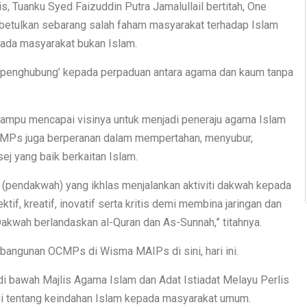
s, Tuanku Syed Faizuddin Putra Jamalullail bertitah, One
betulkan sebarang salah faham masyarakat terhadap Islam
ada masyarakat bukan Islam.
i ‘penghubung’ kepada perpaduan antara agama dan kaum tanpa
ampu mencapai visinya untuk menjadi peneraju agama Islam
OCMPs juga berperanan dalam mempertahan, menyubur,
 yang baik berkaitan Islam.
’at (pendakwah) yang ikhlas menjalankan aktiviti dakwah kepada
if, kreatif, inovatif serta kritis demi membina jaringan dan
kwah berlandaskan al-Quran dan As-Sunnah,” titahnya.
bangunan OCMPs di Wisma MAIPs di sini, hari ini.
i bawah Majlis Agama Islam dan Adat Istiadat Melayu Perlis
i tentang keindahan Islam kepada masyarakat umum.