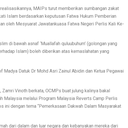
erealisasikannya, MAIPs turut memberikan sumbangan zakat
kati Islam berdasarkan keputusan Fatwa Hukum Pemberian
an oleh Mesyuarat Jawatankuasa Fatwa Negeri Perlis Kali Ke-
im di bawah asnaf ‘Muallafah quluubuhum’ (golongan yang
erhadap Islam) boleh diberikan atas kemaslahatan yang
Prof Madya Datuk Dr Mohd Asri Zainul Abidin dan Ketua Pegawai
Zamri Vinoth berkata, OCMPs buat julung kalinya bakal
uh Malaysia melalui Program Malaysia Reverts Camp Perlis
gos ini dengan tema “Pemerkasaan Dakwah Dalam Masyarakat
amah dari dalam dan luar negara dan kebanyakan mereka dari