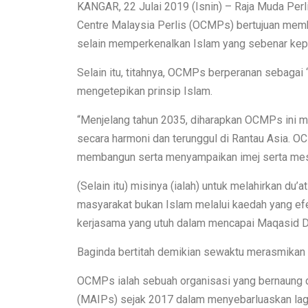
KANGAR, 22 Julai 2019 (Isnin) – Raja Muda Perli
Centre Malaysia Perlis (OCMPs) bertujuan mem
selain memperkenalkan Islam yang sebenar kep
Selain itu, titahnya, OCMPs berperanan sebaga
mengetepikan prinsip Islam.
“Menjelang tahun 2035, diharapkan OCMPs ini m
secara harmoni dan terunggul di Rantau Asia. 
membangun serta menyampaikan imej serta mesej
(Selain itu) misinya (ialah) untuk melahirkan du
masyarakat bukan Islam melalui kaedah yang efekt
kerjasama yang utuh dalam mencapai Maqasid Da
Baginda bertitah demikian sewaktu merasmikan 
OCMPs ialah sebuah organisasi yang bernaung d
(MAIPs) sejak 2017 dalam menyebarluaskan lag