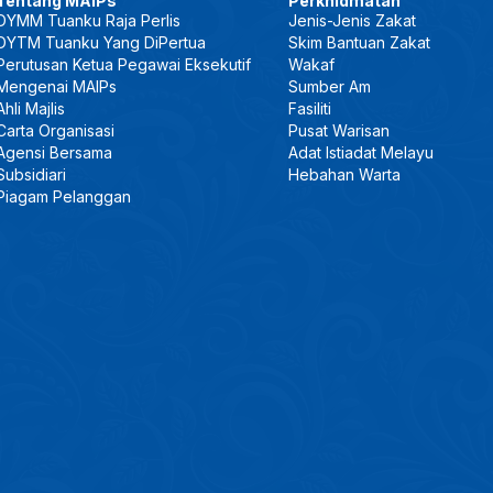
Tentang MAIPs
Perkhidmatan
DYMM Tuanku Raja Perlis
Jenis-Jenis Zakat
DYTM Tuanku Yang DiPertua
Skim Bantuan Zakat
Perutusan Ketua Pegawai Eksekutif
Wakaf
Mengenai MAIPs
Sumber Am
Ahli Majlis
Fasiliti
Carta Organisasi
Pusat Warisan
Agensi Bersama
Adat Istiadat Melayu
Subsidiari
Hebahan Warta
Piagam Pelanggan