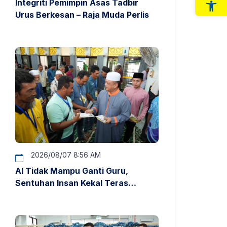
Integriti Pemimpin Asas Tadbir
Op
Urus Berkesan – Raja Muda Perlis
2026/08/07 8:56 AM
AI Tidak Mampu Ganti Guru,
Sentuhan Insan Kekal Teras
Pendidikan – Raja Muda Perlis