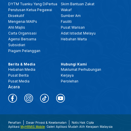
DYTM Tuanku Yang DiPertua
Skim Bantuan Zakat
Perutusan Ketua Pegawai
Wakaf
Eksekutif
Sumber Am
Mengenai MAIPs
Fasiliti
Ahli Majlis
Pusat Warisan
Carta Organisasi
Adat Istiadat Melayu
Agensi Bersama
Hebahan Warta
Subsidiari
Piagam Pelanggan
Berita & Media
Hubungi Kami
Hebahan Media
Maklumat Perhubungan
Pusat Berita
Kerjaya
Pusat Media
Perolehan
Acara
Penafian
Dasar Privasi & Keselamatan
Notis Hak Cipta
Aplikasi
MyHRMIS Mobile
: Galeri Aplikasi Mudah Alih Kerajaan Malaysia