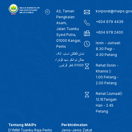
A2, Taman
korporat@maips.go
Pengkalan
+604 979 4439
Asam,
Jalan Tuanku
+604 978 2400
Syed Putra,
01000 Kangar,
Isnin - Jumaat:
Perlis
8.30 Pagi -
4:30 Petang
Rehat (Isnin -
Khamis ):
1.00 Petang -
2.00 Petang
Rehat (Jumaat):
12.15Tengah
Hari - 2.45
Petang
Tentang MAIPs
Perkhidmatan
DYMM Tuanku Raja Perlis
Jenis-Jenis Zakat