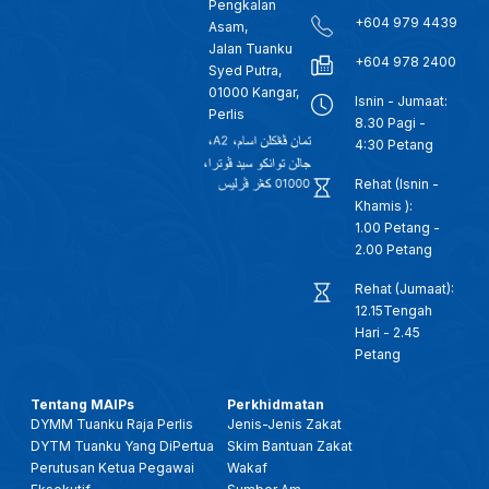
Pengkalan
+604 979 4439
Asam,
Jalan Tuanku
+604 978 2400
Syed Putra,
01000 Kangar,
Isnin - Jumaat:
Perlis
8.30 Pagi -
4:30 Petang
Rehat (Isnin -
Khamis ):
1.00 Petang -
2.00 Petang
Rehat (Jumaat):
12.15Tengah
Hari - 2.45
Petang
Tentang MAIPs
Perkhidmatan
DYMM Tuanku Raja Perlis
Jenis-Jenis Zakat
DYTM Tuanku Yang DiPertua
Skim Bantuan Zakat
Perutusan Ketua Pegawai
Wakaf