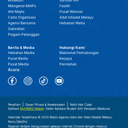
Eksekutif
Sumber Am
Mengenai MAIPs
Fasiliti
Ahli Majlis
Pusat Warisan
Carta Organisasi
Adat Istiadat Melayu
Agensi Bersama
Hebahan Warta
Subsidiari
Piagam Pelanggan
Berita & Media
Hubungi Kami
Hebahan Media
Maklumat Perhubungan
Pusat Berita
Kerjaya
Pusat Media
Perolehan
Acara
Penafian
Dasar Privasi & Keselamatan
Notis Hak Cipta
Aplikasi
MyHRMIS Mobile
: Galeri Aplikasi Mudah Alih Kerajaan Malaysia
Hakcipta Terpelihara © 2024 Majlis Agama Islam dan Adat Istiadat Melayu
Perlis (MAIPs).
Paparan terbaik mengunakan pelayar internet Chrome dengan resolusi