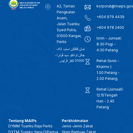
A2, Taman
korporat@maips.go
Pengkalan
+604 979 4439
Asam,
Jalan Tuanku
+604 978 2400
Syed Putra,
01000 Kangar,
Isnin - Jumaat:
Perlis
8.30 Pagi -
4:30 Petang
Rehat (Isnin -
Khamis ):
1.00 Petang -
2.00 Petang
Rehat (Jumaat):
12.15Tengah
Hari - 2.45
Petang
Tentang MAIPs
Perkhidmatan
DYMM Tuanku Raja Perlis
Jenis-Jenis Zakat
DYTM Tuanku Yang DiPertua
Skim Bantuan Zakat