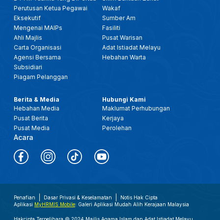
Perutusan Ketua Pegawai
Wakaf
Eksekutif
Sumber Am
Mengenai MAIPs
Fasiliti
Ahli Majlis
Pusat Warisan
Carta Organisasi
Adat Istiadat Melayu
Agensi Bersama
Hebahan Warta
Subsidiari
Piagam Pelanggan
Berita & Media
Hubungi Kami
Hebahan Media
Maklumat Perhubungan
Pusat Berita
Kerjaya
Pusat Media
Perolehan
Acara
Penafian
Dasar Privasi & Keselamatan
Notis Hak Cipta
Aplikasi
MyHRMIS Mobile
: Galeri Aplikasi Mudah Alih Kerajaan Malaysia
Hakcipta Terpelihara © 2024 Majlis Agama Islam dan Adat Istiadat Melayu