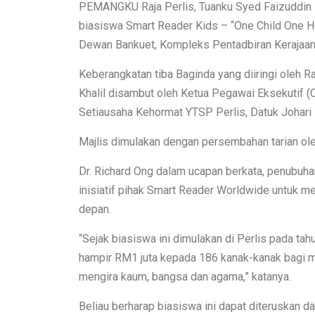
PEMANGKU Raja Perlis, Tuanku Syed Faizuddin P
biasiswa Smart Reader Kids – “One Child One H
Dewan Bankuet, Kompleks Pentadbiran Kerajaan 
Keberangkatan tiba Baginda yang diiringi oleh R
Khalil disambut oleh Ketua Pegawai Eksekutif (
Setiausaha Kehormat YTSP Perlis, Datuk Johari 
Majlis dimulakan dengan persembahan tarian ole
Dr. Richard Ong dalam ucapan berkata, penubuh
inisiatif pihak Smart Reader Worldwide untuk 
depan.
“Sejak biasiswa ini dimulakan di Perlis pada 
hampir RM1 juta kepada 186 kanak-kanak bagi m
mengira kaum, bangsa dan agama,” katanya.
Beliau berharap biasiswa ini dapat diteruskan 