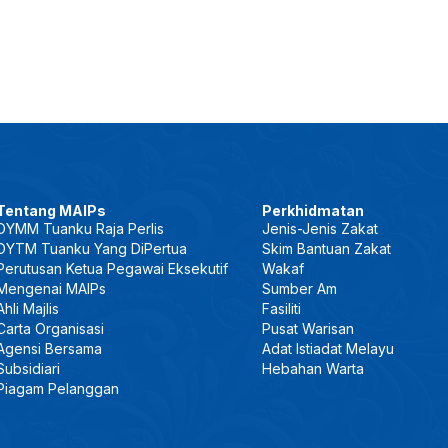
Tentang MAIPs
Perkhidmatan
DYMM Tuanku Raja Perlis
Jenis-Jenis Zakat
DYTM Tuanku Yang DiPertua
Skim Bantuan Zakat
Perutusan Ketua Pegawai Eksekutif
Wakaf
Mengenai MAIPs
Sumber Am
Ahli Majlis
Fasiliti
Carta Organisasi
Pusat Warisan
Agensi Bersama
Adat Istiadat Melayu
Subsidiari
Hebahan Warta
Piagam Pelanggan