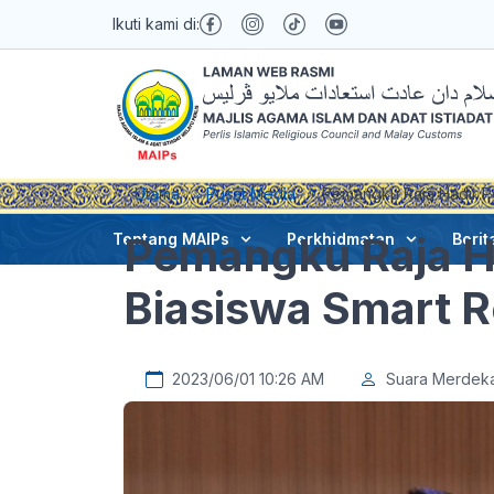
Ikuti kami di:
Utama
Pusat Media
Pemangku Raja Hadir P
Pemangku Raja H
Tentang MAIPs
Perkhidmatan
Berit
Biasiswa Smart R
2023/06/01 10:26 AM
Suara Merdek