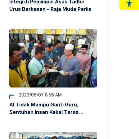
Integriti Pemimpin Asas Tadbir
Op
Urus Berkesan – Raja Muda Perlis
2026/08/07 8:56 AM
AI Tidak Mampu Ganti Guru,
Sentuhan Insan Kekal Teras
Pendidikan – Raja Muda Perlis