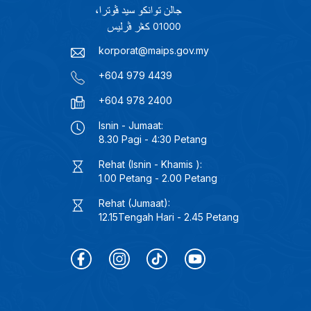
korporat@maips.gov.my
+604 979 4439
+604 978 2400
Isnin - Jumaat:
8.30 Pagi - 4:30 Petang
Rehat (Isnin - Khamis ):
1.00 Petang - 2.00 Petang
Rehat (Jumaat):
12.15Tengah Hari - 2.45 Petang