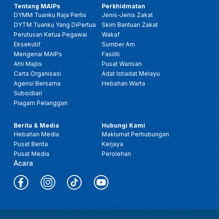
Tentang MAIPs
Perkhidmatan
DYMM Tuanku Raja Perlis
Jenis-Jenis Zakat
DYTM Tuanku Yang DiPertua
Skim Bantuan Zakat
Perutusan Ketua Pegawai
Wakaf
Eksekutif
Sumber Am
Mengenai MAIPs
Fasiliti
Ahli Majlis
Pusat Warisan
Carta Organisasi
Adat Istiadat Melayu
Agensi Bersama
Hebahan Warta
Subsidiari
Piagam Pelanggan
Berita & Media
Hubungi Kami
Hebahan Media
Maklumat Perhubungan
Pusat Berita
Kerjaya
Pusat Media
Perolehan
Acara