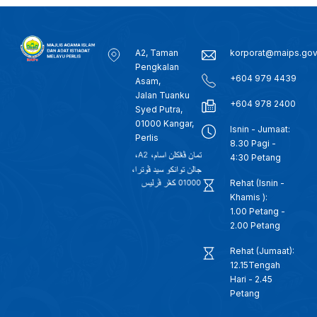
A2, Taman
korporat@maips.go
Pengkalan
+604 979 4439
Asam,
Jalan Tuanku
+604 978 2400
Syed Putra,
01000 Kangar,
Isnin - Jumaat:
Perlis
8.30 Pagi -
4:30 Petang
Rehat (Isnin -
Khamis ):
1.00 Petang -
2.00 Petang
Rehat (Jumaat):
12.15Tengah
Hari - 2.45
Petang