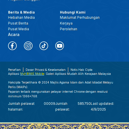
Berita & Media
Hubungi Kami
Hebahan Media
Maklumat Perhubungan
Pusat Berita
Kerjaya
Pusat Media
Perolehan
Acara
Penafian
Dasar Privasi & Keselamatan
Notis Hak Cipta
Aplikasi
MyHRMIS Mobile
: Galeri Aplikasi Mudah Alih Kerajaan Malaysia
Hakcipta Terpelihara © 2024 Majlis Agama Islam dan Adat Istiadat Melayu
Perlis (MAIPs).
Paparan terbaik mengunakan pelayar internet Chrome dengan resolusi
minimum 1366x768.
Jumlah pelawat
00009
Jumlah
585750
Last updated:
halaman:
pelawat:
4/9/2025