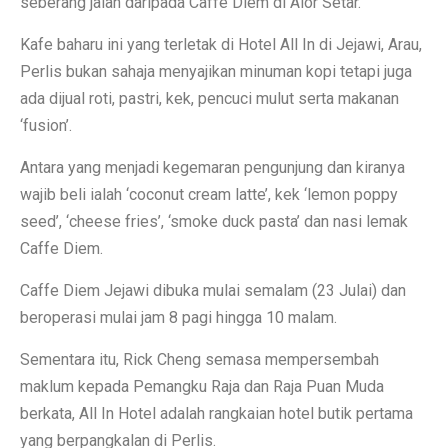
seberang jalan daripada Caffe Diem di Alor Setar.
Kafe baharu ini yang terletak di Hotel All In di Jejawi, Arau,
Perlis bukan sahaja menyajikan minuman kopi tetapi juga
ada dijual roti, pastri, kek, pencuci mulut serta makanan
‘fusion’.
Antara yang menjadi kegemaran pengunjung dan kiranya
wajib beli ialah ‘coconut cream latte’, kek ‘lemon poppy
seed’, ‘cheese fries’, ‘smoke duck pasta’ dan nasi lemak
Caffe Diem.
Caffe Diem Jejawi dibuka mulai semalam (23 Julai) dan
beroperasi mulai jam 8 pagi hingga 10 malam.
Sementara itu, Rick Cheng semasa mempersembah
maklum kepada Pemangku Raja dan Raja Puan Muda
berkata, All In Hotel adalah rangkaian hotel butik pertama
yang berpangkalan di Perlis.