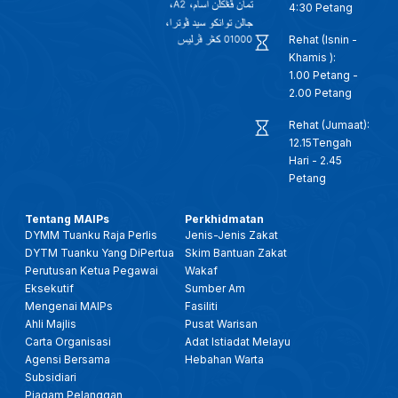
4:30 Petang
Rehat (Isnin -
Khamis ):
1.00 Petang -
2.00 Petang
Rehat (Jumaat):
12.15Tengah
Hari - 2.45
Petang
Tentang MAIPs
Perkhidmatan
DYMM Tuanku Raja Perlis
Jenis-Jenis Zakat
DYTM Tuanku Yang DiPertua
Skim Bantuan Zakat
Perutusan Ketua Pegawai
Wakaf
Eksekutif
Sumber Am
Mengenai MAIPs
Fasiliti
Ahli Majlis
Pusat Warisan
Carta Organisasi
Adat Istiadat Melayu
Agensi Bersama
Hebahan Warta
Subsidiari
Piagam Pelanggan