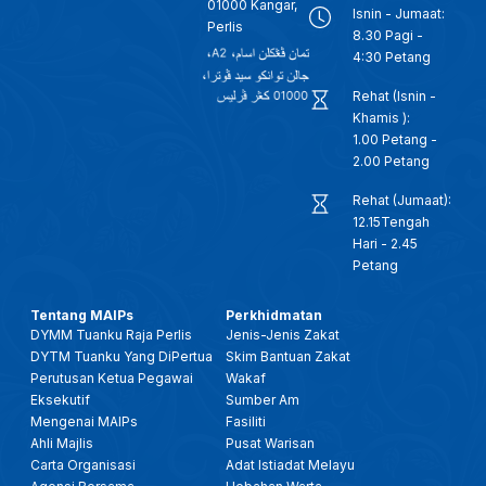
01000 Kangar,
Isnin - Jumaat:
Perlis
8.30 Pagi -
4:30 Petang
Rehat (Isnin -
Khamis ):
1.00 Petang -
2.00 Petang
Rehat (Jumaat):
12.15Tengah
Hari - 2.45
Petang
Tentang MAIPs
Perkhidmatan
DYMM Tuanku Raja Perlis
Jenis-Jenis Zakat
DYTM Tuanku Yang DiPertua
Skim Bantuan Zakat
Perutusan Ketua Pegawai
Wakaf
Eksekutif
Sumber Am
Mengenai MAIPs
Fasiliti
Ahli Majlis
Pusat Warisan
Carta Organisasi
Adat Istiadat Melayu