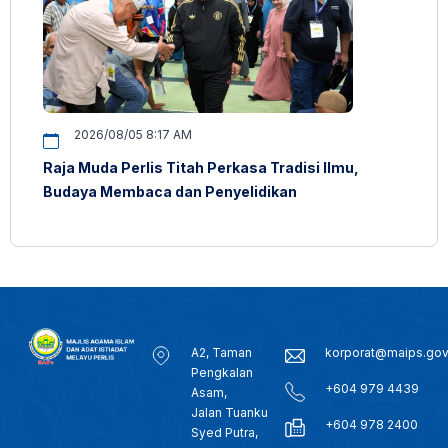
2026/08/05 8:17 AM
Raja Muda Perlis Titah Perkasa Tradisi Ilmu,
Budaya Membaca dan Penyelidikan
A2, Taman
korporat@maips.go
Pengkalan
+604 979 4439
Asam,
Jalan Tuanku
+604 978 2400
Syed Putra,