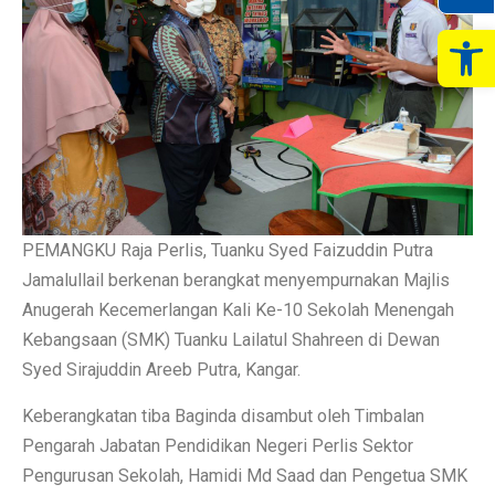
Op
PEMANGKU Raja Perlis, Tuanku Syed Faizuddin Putra
Jamalullail berkenan berangkat menyempurnakan Majlis
Anugerah Kecemerlangan Kali Ke-10 Sekolah Menengah
Kebangsaan (SMK) Tuanku Lailatul Shahreen di Dewan
Syed Sirajuddin Areeb Putra, Kangar.
Keberangkatan tiba Baginda disambut oleh Timbalan
Pengarah Jabatan Pendidikan Negeri Perlis Sektor
Pengurusan Sekolah, Hamidi Md Saad dan Pengetua SMK