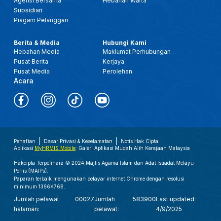
Agensi Bersama
Hebahan Warta
Subsidiari
Piagam Pelanggan
Berita & Media
Hubungi Kami
Hebahan Media
Maklumat Perhubungan
Pusat Berita
Kerjaya
Pusat Media
Perolehan
Acara
Penafian
Dasar Privasi & Keselamatan
Notis Hak Cipta
Aplikasi
MyHRMIS Mobile
: Galeri Aplikasi Mudah Alih Kerajaan Malaysia
Hakcipta Terpelihara © 2024 Majlis Agama Islam dan Adat Istiadat Melayu
Perlis (MAIPs).
Paparan terbaik mengunakan pelayar internet Chrome dengan resolusi
minimum 1366x768.
Jumlah pelawat
00027
Jumlah
583900
Last updated:
halaman:
pelawat:
4/9/2025