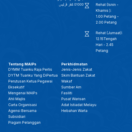
Rehat (Isnin -
Khamis ):
1.00 Petang -
2.00 Petang
Rehat (Jumaat):
12.15Tengah
Hari - 2.45
Petang
Tentang MAIPs
Perkhidmatan
DYMM Tuanku Raja Perlis
Jenis-Jenis Zakat
DYTM Tuanku Yang DiPertua
Skim Bantuan Zakat
Perutusan Ketua Pegawai
Wakaf
Eksekutif
Sumber Am
Mengenai MAIPs
Fasiliti
Ahli Majlis
Pusat Warisan
Carta Organisasi
Adat Istiadat Melayu
Agensi Bersama
Hebahan Warta
Subsidiari
Piagam Pelanggan