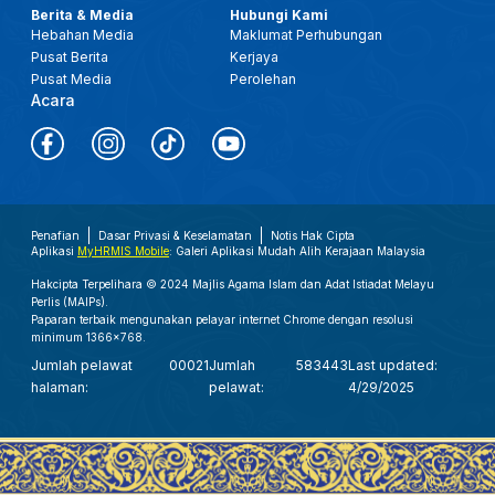
Berita & Media
Hubungi Kami
Hebahan Media
Maklumat Perhubungan
Pusat Berita
Kerjaya
Pusat Media
Perolehan
Acara
Penafian
Dasar Privasi & Keselamatan
Notis Hak Cipta
Aplikasi
MyHRMIS Mobile
: Galeri Aplikasi Mudah Alih Kerajaan Malaysia
Hakcipta Terpelihara © 2024 Majlis Agama Islam dan Adat Istiadat Melayu
Perlis (MAIPs).
Paparan terbaik mengunakan pelayar internet Chrome dengan resolusi
minimum 1366x768.
Jumlah pelawat
00021
Jumlah
583443
Last updated:
halaman:
pelawat:
4/29/2025