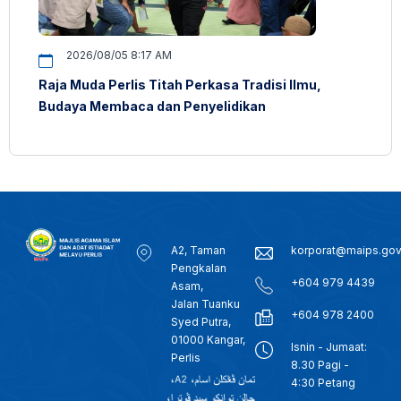
2026/08/05 8:17 AM
Raja Muda Perlis Titah Perkasa Tradisi Ilmu,
Budaya Membaca dan Penyelidikan
A2, Taman
korporat@maips.go
Pengkalan
+604 979 4439
Asam,
Jalan Tuanku
+604 978 2400
Syed Putra,
01000 Kangar,
Isnin - Jumaat:
Perlis
8.30 Pagi -
4:30 Petang