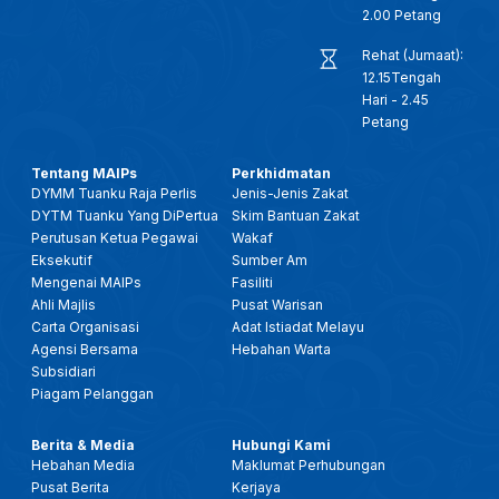
2.00 Petang
Rehat (Jumaat):
12.15Tengah
Hari - 2.45
Petang
Tentang MAIPs
Perkhidmatan
DYMM Tuanku Raja Perlis
Jenis-Jenis Zakat
DYTM Tuanku Yang DiPertua
Skim Bantuan Zakat
Perutusan Ketua Pegawai
Wakaf
Eksekutif
Sumber Am
Mengenai MAIPs
Fasiliti
Ahli Majlis
Pusat Warisan
Carta Organisasi
Adat Istiadat Melayu
Agensi Bersama
Hebahan Warta
Subsidiari
Piagam Pelanggan
Berita & Media
Hubungi Kami
Hebahan Media
Maklumat Perhubungan
Pusat Berita
Kerjaya