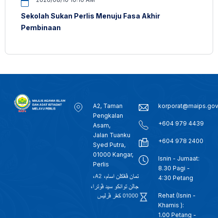
Sekolah Sukan Perlis Menuju Fasa Akhir
Pembinaan
A2, Taman
korporat@maips.go
Pengkalan
+604 979 4439
Asam,
Jalan Tuanku
+604 978 2400
Syed Putra,
01000 Kangar,
Isnin - Jumaat:
Perlis
8.30 Pagi -
4:30 Petang
Rehat (Isnin -
Khamis ):
1.00 Petang -