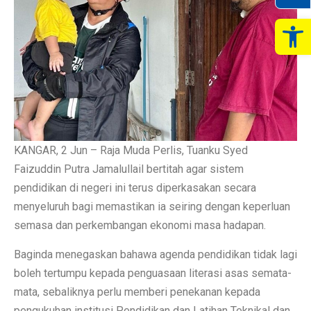
Op
KANGAR, 2 Jun – Raja Muda Perlis, Tuanku Syed
Faizuddin Putra Jamalullail bertitah agar sistem
pendidikan di negeri ini terus diperkasakan secara
menyeluruh bagi memastikan ia seiring dengan keperluan
semasa dan perkembangan ekonomi masa hadapan.
Baginda menegaskan bahawa agenda pendidikan tidak lagi
boleh tertumpu kepada penguasaan literasi asas semata-
mata, sebaliknya perlu memberi penekanan kepada
pengukuhan institusi Pendidikan dan Latihan Teknikal dan