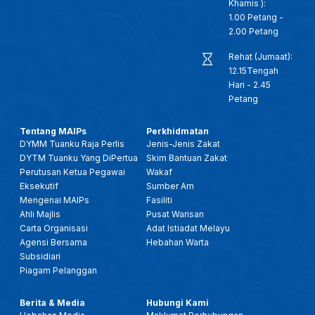
Khamis ):
1.00 Petang -
2.00 Petang
Rehat (Jumaat):
12.15Tengah
Hari - 2.45
Petang
Tentang MAIPs
Perkhidmatan
DYMM Tuanku Raja Perlis
Jenis-Jenis Zakat
DYTM Tuanku Yang DiPertua
Skim Bantuan Zakat
Perutusan Ketua Pegawai
Wakaf
Eksekutif
Sumber Am
Mengenai MAIPs
Fasiliti
Ahli Majlis
Pusat Warisan
Carta Organisasi
Adat Istiadat Melayu
Agensi Bersama
Hebahan Warta
Subsidiari
Piagam Pelanggan
Berita & Media
Hubungi Kami