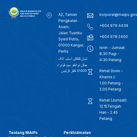
A2, Taman
korporat@maips.go
Pengkalan
+604 979 4439
Asam,
Jalan Tuanku
+604 978 2400
Syed Putra,
01000 Kangar,
Isnin - Jumaat:
Perlis
8.30 Pagi -
4:30 Petang
Rehat (Isnin -
Khamis ):
1.00 Petang -
2.00 Petang
Rehat (Jumaat):
12.15Tengah
Hari - 2.45
Petang
Tentang MAIPs
Perkhidmatan