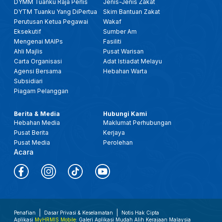
DYMM Tuanku Raja Perlis
Jenis-Jenis Zakat
DYTM Tuanku Yang DiPertua
Skim Bantuan Zakat
Perutusan Ketua Pegawai
Wakaf
Eksekutif
Sumber Am
Mengenai MAIPs
Fasiliti
Ahli Majlis
Pusat Warisan
Carta Organisasi
Adat Istiadat Melayu
Agensi Bersama
Hebahan Warta
Subsidiari
Piagam Pelanggan
Berita & Media
Hubungi Kami
Hebahan Media
Maklumat Perhubungan
Pusat Berita
Kerjaya
Pusat Media
Perolehan
Acara
Penafian
Dasar Privasi & Keselamatan
Notis Hak Cipta
Aplikasi
MyHRMIS Mobile
: Galeri Aplikasi Mudah Alih Kerajaan Malaysia